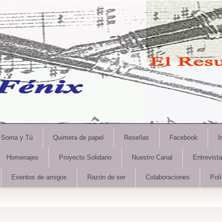
Soma y Tú
Quimera de papel
Reseñas
Facebook
I
Homenajes
Proyecto Solidario
Nuestro Canal
Entrevist
Eventos de amigos
Razón de ser
Colaboraciones
Polí