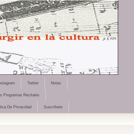
nstagram
Twitter
Notas
as Programas Recitales
tica De Privacidad
Suscríbete