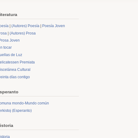
iteratura
oesía
|
(Autores) Poesía
|
Poesía Joven
rosa
|
(Autores) Prosa
Prosa Joven
in tocar
uellas de Luz
elicatessen Premiata
iscelánea Cultural
reinta días contigo
speranto
omuna mondo-Mundo común
erkistoj (Esperanto)
istoria
istoria