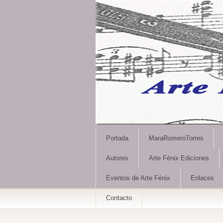
Portada
MaraRomeroTorres
Autores
Arte Fénix Ediciones
Eventos de Arte Fénix
Enlaces
Contacto