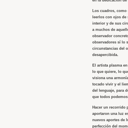
en la dedicación de 
Los cuadros, como c
leerlos con ojos de
interior y de sus c
a muchos de aquell
observador concreto
observadores sí lo 
circunstancias del 
desapercibida.
El artista plasma en
lo que quiere, lo q
visiona una armonía 
tocado vivir y el li
del lenguaje, para 
que todos podemos 
Hacer un recorrido p
aportaron una luz e
nuevos aportes de lu
perfección del mome