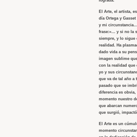
lograda.
El Arte, el artista,
día Ortega y Gasset
y mi circunstancia…
frase:»… y si no la s
siempre, y lo sigue
realidad. Ha plasma
dado vida a su pens
imagen sublime que
con la realidad que
yo y sus circunstan
que va de tal año a
pasado que se imbr
diferencia es obvia,
momento nuestro de 
que abarcan numeros
que surgió, impactó
El Arte es un cúmul
momento circunstanc