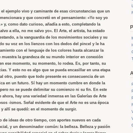
L
 es el ejemplo vivo y caminante de esas circunstancias que un
 mencionara y que concretó en el pensamiento: «Yo soy yo
» y, como dato curioso, añadía a esto, completando la
P
alvo a ella, no me salvo yo». El Arte, el artista, ha estado
 estando, a la vanguardia de los movimientos sociales y su
do su voz en los lienzos con los dedos del pincel y le ha
amiento con el lenguaje de los colores hasta alcanzar la
 muestra la grandeza de su mundo interior en conexión
 en ese momento, su momento, lo rodea. Es, por tanto, su
cias. Y esto no es algo que se pueda encasillar en una etapa
A
 tal otro, puesto que todo presente es consecuencia de un
ica en un futuro. Sí hay un momento cumbre en donde la
 pero no se puede delimitar su comienzo ni su fin. En este
ahora, hay una variedad inmensa en las Galerías de Arte
os -ismos. Señal evidente de que el Arte no es una época
 y allí se quedó: en el momento de surgir.
o de ideas de otro tiempo, con aportes nuevos en cada
ial, y un denominador común: la belleza. Belleza y pasión