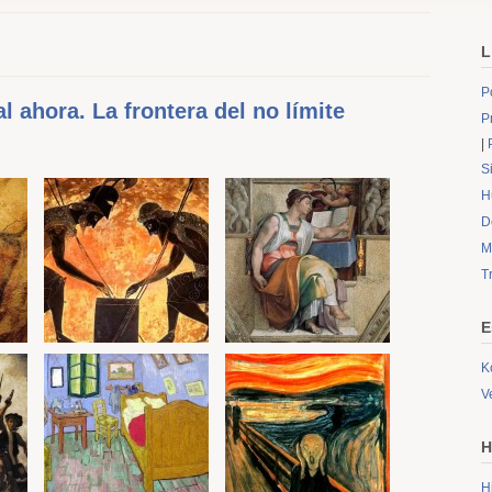
L
P
l ahora. La frontera del no límite
P
|
S
H
D
M
T
E
K
V
H
H