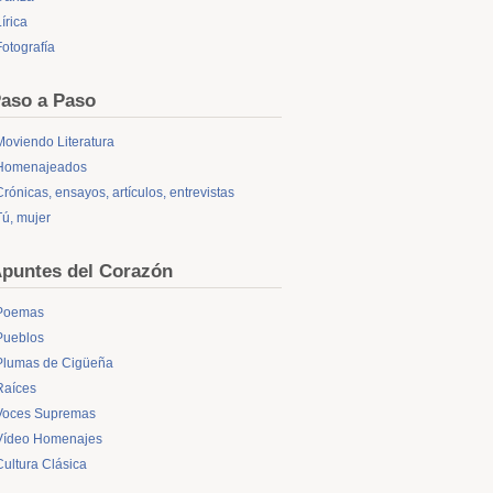
írica
Fotografía
aso a Paso
Moviendo Literatura
Homenajeados
Crónicas, ensayos, artículos, entrevistas
Tú, mujer
puntes del Corazón
Poemas
Pueblos
Plumas de Cigüeña
Raíces
Voces Supremas
Vídeo Homenajes
Cultura Clásica