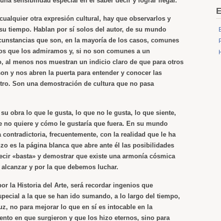
una sensibilidad especial en el saber decir y lograr llegar.
E
ualquier otra expresión cultural, hay que observarlos y
 su tiempo. Hablan por sí solos del autor, de su mundo
ircunstancias que son, en la mayoría de los casos, comunes
os que los admiramos y, si no son comunes a un
, al menos nos muestran un indicio claro de que para otros
son y nos abren la puerta para entender y conocer las
otro. Son una demostración de cultura que no pasa
 su obra lo que le gusta, lo que no le gusta, lo que siente,
ue no quiere y cómo le gustaría que fuera. En su mundo
contradictoria, frecuentemente, con la realidad que le ha
enzo es la página blanca que abre ante él las posibilidades
decir «basta» y demostrar que existe una armonía cósmica
alcanzar y por la que debemos luchar.
or la Historia del Arte, será recordar ingenios que
special a la que se han ido sumando, a lo largo del tiempo,
z, no para mejorar lo que en sí es intocable en la
nto en que surgieron y que los hizo eternos, sino para