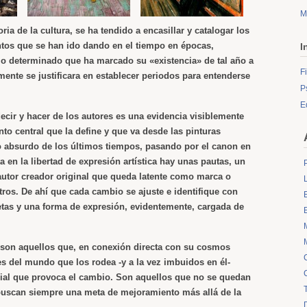
M
oria de la cultura, se ha tendido a encasillar y catalogar los
tos que se han ido dando en el tiempo en épocas,
I
lo determinado que ha marcado su «existencia» de tal año a
F
 mente se justificara en establecer periodos para entenderse
P
E
decir y hacer de los autores es una evidencia visiblemente
to central que la define y que va desde las pinturas
o absurdo de los últimos tiempos, pasando por el canon en
 en la libertad de expresión artística hay unas pautas, un
utor creador original que queda latente como marca o
tros. De ahí que cada cambio se ajuste e identifique con
tas y una forma de expresión, evidentemente, cargada de
 son aquellos que, en conexión directa con su cosmos
es del mundo que los rodea -y a la vez imbuidos en él-
cial que provoca el cambio. Son aquellos que no se quedan
buscan siempre una meta de mejoramiento más allá de la