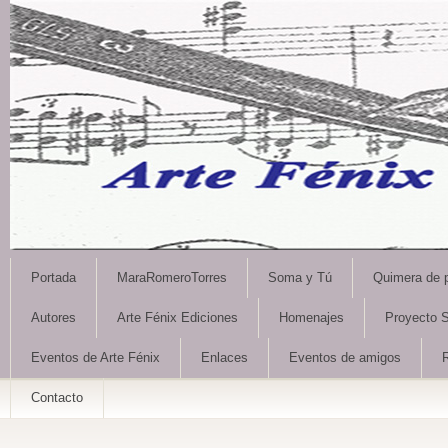
Portada
MaraRomeroTorres
Soma y Tú
Quimera de 
Autores
Arte Fénix Ediciones
Homenajes
Proyecto S
Eventos de Arte Fénix
Enlaces
Eventos de amigos
Contacto