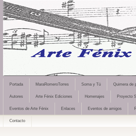
Portada
MaraRomeroTorres
Soma y Tú
Quimera de 
Autores
Arte Fénix Ediciones
Homenajes
Proyecto S
Eventos de Arte Fénix
Enlaces
Eventos de amigos
Contacto