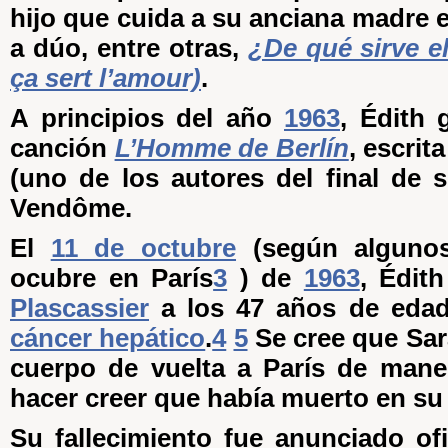
hijo que cuida a su anciana madre 
a dúo, entre otras,
¿De qué sirve e
ça sert l’amour)
.
A principios del año
1963
, Édith 
canción
L’Homme de Berlín
, escrit
(uno de los autores del final de s
Vendôme.
El
11 de octubre
(según algunos
ocubre en París
3
) de
1963
, Édith
Plascassier
a los 47 años de edad
cáncer hepático
.
4
5
Se cree que Sa
cuerpo de vuelta a París de mane
hacer creer que había muerto en su 
Su fallecimiento fue anunciado of