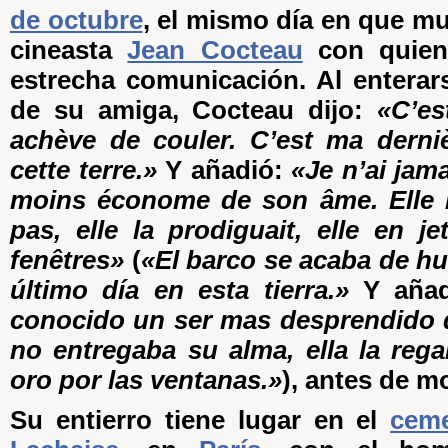
de octubre
, el mismo día en que mu
cineasta
Jean Cocteau
con quien
estrecha comunicación. Al enterar
de su amiga, Cocteau dijo:
«C’es
achève de couler. C’est ma derni
cette terre.»
Y añadió:
«Je n’ai jam
moins économe de son âme. Elle n
pas, elle la prodiguait, elle en jet
fenêtres»
(
«El barco se acaba de hu
último día en esta tierra.»
Y aña
conocido un ser mas desprendido d
no entregaba su alma, ella la regal
oro por las ventanas.»
), antes de m
Su entierro tiene lugar en el
ceme