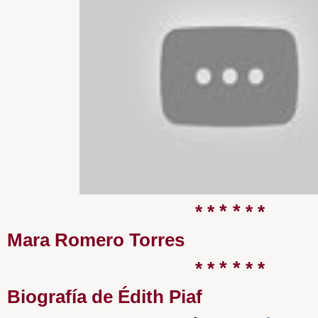
* *
* *
* *
Mara Romero Torres
* *
* *
* *
Biografía de Édith Piaf