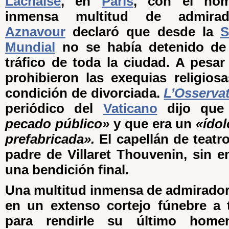
Lachaise
, en
París
, con el ho
inmensa multitud de admira
Aznavour
declaró que desde la
S
Mundial
no se había detenido de
tráfico de toda la ciudad. A pesar
prohibieron las exequias religios
condición de divorciada.
L’Osserva
periódico del
Vaticano
dijo que 
pecado público»
y que era un
«ídol
prefabricada».
El capellán de teatro
padre de Villaret Thouvenin, sin e
una bendición final.
Una multitud inmensa de admirado
en un extenso cortejo fúnebre a 
para rendirle su último home