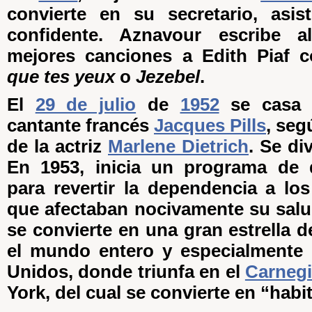
convierte en su secretario, asis
confidente. Aznavour escribe 
mejores canciones a Edith Piaf
que tes yeux
o
Jezebel
.
El
29 de julio
de
1952
se casa c
cantante francés
Jacques Pills
, seg
de la actriz
Marlene Dietrich
. Se di
En 1953, inicia un programa de d
para revertir la dependencia a l
que afectaban nocivamente su salud
se convierte en una gran estrella d
el mundo entero y especialmente 
Unidos, donde triunfa en el
Carnegi
York, del cual se convierte en “habi