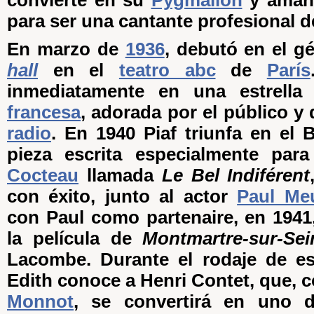
convierte en su
Pygmalion
y amant
para ser una cantante profesional d
En marzo de
1936
, debutó en el 
hall
en el
teatro abc
de
París
inmediatamente en una estrell
francesa
, adorada por el público y 
radio
. En 1940 Piaf triunfa en el
pieza escrita especialmente par
Cocteau
llamada
Le Bel Indiférent
con éxito, junto al actor
Paul Meu
con Paul como partenaire, en 1941,
la película de
Montmartre-sur-Sei
Lacombe. Durante el rodaje de es
Edith conoce a Henri Contet, que,
Monnot
, se convertirá en uno 