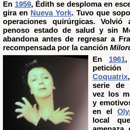
En
1959
, Édith se desploma en esc
gira en
Nueva York
. Tuvo que sop
operaciones quirúrgicas. Volvió
penoso estado de salud y sin Mo
abandona antes de regresar a Fra
recompensada por la canción
Milor
En
1961
,
petic
Coquatrix
serie de 
vez los 
y emotivos
en el
Oly
local qu
amenaza 