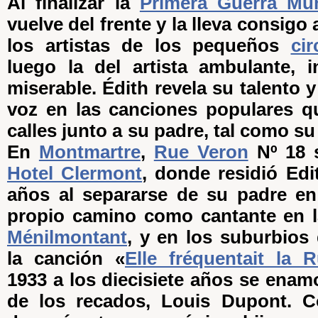
Al finalizar la
Primera Guerra Mun
vuelve del frente y la lleva consigo a
los artistas de los pequeños
cir
luego la del artista ambulante, 
miserable. Édith revela su talento 
voz en las canciones populares q
calles junto a su padre, tal como su
En
Montmartre
,
Rue Veron
Nº 18 s
Hotel Clermont
, donde residió Edi
años al separarse de su padre en
propio camino como cantante en 
Ménilmontant
, y en los suburbios 
la canción «
Elle fréquentait la R
1933 a los diecisiete años se enam
de los recados, Louis Dupont. 