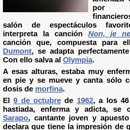
por p
financiero
salón de espectáculos favor
interpreta la canción
Non, je ne
canción que, compuesta para e
Dumont
, se adapta perfectament
Con ello salva al
Olympia
.
A esas alturas, estaba muy enfer
en pie y se mueve y canta sólo c
dosis de
morfina
.
El
9 de octubre
de
1962
, a los 4
hastiada, enferma y adicta, se
Sarapo
, cantante joven y apuest
declara que tiene la impresión de