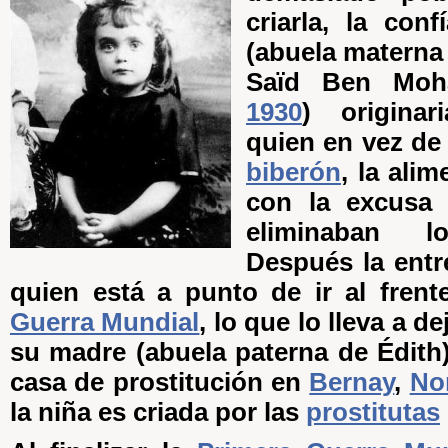
criarla, la con
(abuela materna
Saïd Ben Mo
1930
) origin
quien en vez de
biberón
, la ali
con la excusa
eliminaban l
Después la entr
quien está a punto de ir al fren
Guerra Mundial
, lo que lo lleva a de
su madre (abuela paterna de Édith
casa de prostitución en
Bernay
,
No
la niña es criada por las
prostitutas