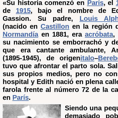
«Su historia comenzó en
París
, el
de
1915
, bajo el nombre de Ed
Gassion. Su padre,
Louis Alp
(nacido en
Castillon
en la región
Normandía
en 1881, era
acróbata
,
su nacimiento se emborrachó y de
que era cantante ambulante, An
(1895-1945), de origen
italo
–
Bereb
tuvo que afrontar el parto sola. Sal
sus propios medios, pero no cons
hospital y Edith nació en plena cal
farola frente al número 72 de la cal
en
París
.
Siendo una peq
demasiado po