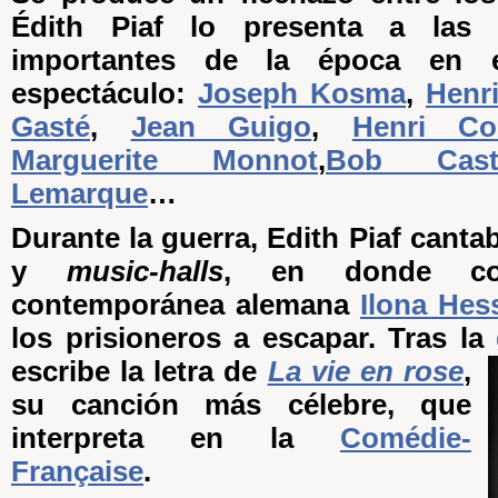
Édith Piaf lo presenta a las
importantes de la época en 
espectáculo:
Joseph Kosma
,
Henri
Gasté
,
Jean Guigo
,
Henri Co
Marguerite Monnot
,
Bob Caste
Lemarque
…
Durante la guerra, Edith Piaf canta
y
music-halls
, en donde co
contemporánea alemana
Ilona Hes
los prisioneros a escapar. Tras la
escribe la letra de
La vie en rose
,
su canción más célebre, que
interpreta en la
Comédie-
Française
.