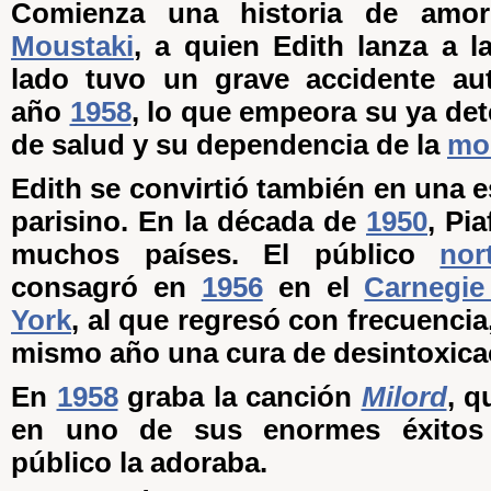
Comienza una historia de am
Moustaki
, a quien Edith lanza a l
lado tuvo un grave accidente aut
año
1958
, lo que empeora su ya de
de salud y su dependencia de la
mo
Edith se convirtió también en una 
parisino. En la década de
1950
, Pi
muchos países. El público
nor
consagró en
1956
en el
Carnegie
York
, al que regresó con frecuencia,
mismo año una cura de desintoxica
En
1958
graba la canción
Milord
, q
en uno de sus enormes éxitos 
público la adoraba.