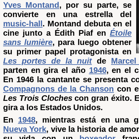
Yves Montand
, por su parte, se
convierte en una estrella del
music-hall
. Montand debuta en el
cine junto a Édith Piaf en
Étoile
sans lumière
, para luego obtener
su primer papel protagonista en
Les portes de la nuit
de
Marcel
parten en gira el año
1946
, en el 
En 1946 la cantante se presenta c
Compagnons de la Chanson
con el
Les Trois Cloches
con gran éxito. E
gira a los Estados Unidos.
En
1948
, mientras está en una gi
Nueva York
, vive la historia de am
su vida con un
boxeador
fran