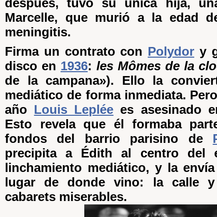
después, tuvo su única hija, un
Marcelle, que murió a la edad 
meningitis.
Firma un contrato con
Polydor
y g
disco en
1936
:
les Mômes de la cl
de la campana»). Ello la convier
mediático de forma inmediata. Pero
año
Louis Leplée
es asesinado en
Esto revela que él formaba part
fondos del barrio parisino de
precipita a Édith al centro del 
linchamiento mediático, y la enví
lugar de donde vino: la calle 
cabarets miserables.