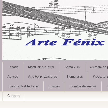
Portada
MaraRomeroTorres
Soma y Tú
Quimera de 
Autores
Arte Fénix Ediciones
Homenajes
Proyecto S
Eventos de Arte Fénix
Enlaces
Eventos de amigos
Contacto