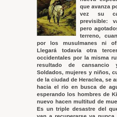
que avanza po
vez su c
previsible: 
pero agotados
terreno, cu
por los musulmanes ni ofr
Llegará todavía otra terc
occidentales por la misma r
resultado de cansancio y
Soldados, mujeres y niños, c
de la ciudad de Heraclea, se 
hacia el río en busca de agu
esperando los hombres de Kil
nuevo hacen multitud de muer
Es un triple desastre del q
van a recuperarse ya nunca 