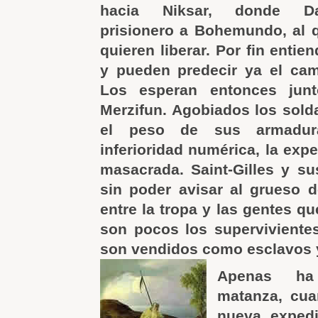
hacia Niksar, donde Da
prisionero a Bohemundo, al q
quieren liberar. Por fin entie
y pueden predecir ya el cam
Los esperan entonces jun
Merzifun. Agobiados los solda
el peso de sus armadur
inferioridad numérica, la expe
masacrada. Saint-Gilles y s
sin poder avisar al grueso d
entre la tropa y las gentes q
son pocos los superviviente
son vendidos como esclavos 
Apenas ha
matanza, cua
nueva exped