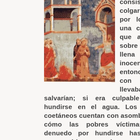
consi
colga
por l
una c
que a
sobre
llena
inoce
enton
con 
llev
salvarían; si era culpabl
hundirse en el agua. Los 
coetáneos cuentan con asomb
cómo las pobres víctim
denuedo por hundirse has