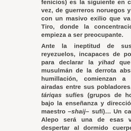
fenicios) es la siguiente en 
vez, de guerreros noruegos y
con un masivo exilio que v
Tiro, donde la concentrac
empieza a ser preocupante.
Ante la ineptitud de su
reyezuelos, incapaces de p
para declarar la
yihad
que 
musulmán de la derrota abso
humillación, comienzan a 
airadas entre sus pobladores,
táriqas
sufíes (grupos de h
bajo la enseñanza y direcció
maestro –
shaij
– sufí)… Un ca
Alepo será una de esas 
despertar al dormido cuer