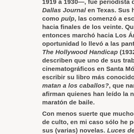
1919 a 1930—, fue periodista 
Dallas Journal
en Texas. Sus h
como
pulp
, las comenzó a esc
hacia finales de los veinte. Qu
entonces marchó hacia Los Á
oportunidad lo llevó a las pant
The Hollywood Handicap
(1932
describen que uno de sus tra
cinematográficos en Santa Món
escribir su libro más conocid
matan a los caballos?
, que n
afirman quienes han leído la
maratón de baile.
Con menos suerte que muchos
de culto, en mi caso sólo he 
sus (varias) novelas.
Luces d