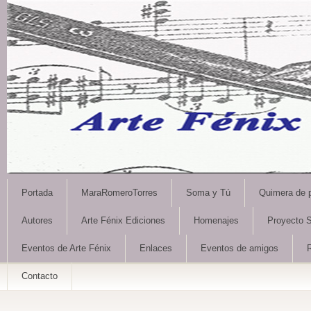
Portada
MaraRomeroTorres
Soma y Tú
Quimera de 
Autores
Arte Fénix Ediciones
Homenajes
Proyecto S
Eventos de Arte Fénix
Enlaces
Eventos de amigos
Contacto