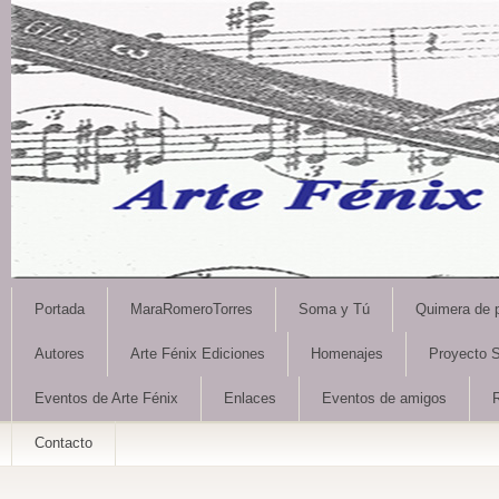
Portada
MaraRomeroTorres
Soma y Tú
Quimera de 
Autores
Arte Fénix Ediciones
Homenajes
Proyecto S
Eventos de Arte Fénix
Enlaces
Eventos de amigos
Contacto