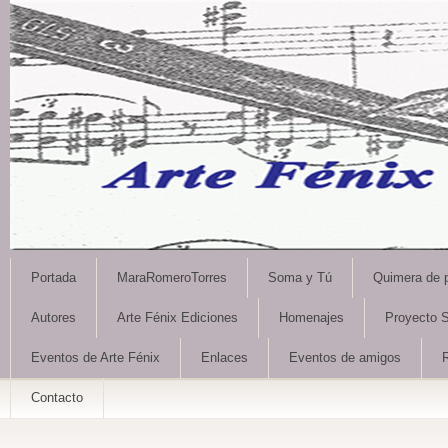
Portada
MaraRomeroTorres
Soma y Tú
Quimera de 
Autores
Arte Fénix Ediciones
Homenajes
Proyecto S
Eventos de Arte Fénix
Enlaces
Eventos de amigos
Contacto