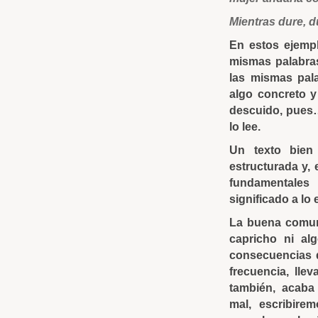
Mientras dure, d
En estos ejempl
mismas palabras
las mismas pala
algo concreto y
descuido, pues…
lo lee.
Un texto bien
estructurada y, 
fundamentales
significado a lo
La buena comun
capricho ni al
consecuencias 
frecuencia, lle
también, acaba
mal, escribire