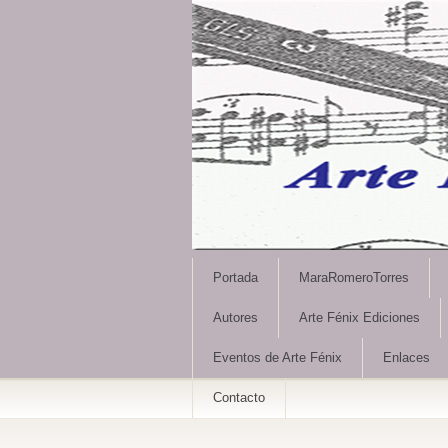
Portada
MaraRomeroTorres
Autores
Arte Fénix Ediciones
Eventos de Arte Fénix
Enlaces
Contacto