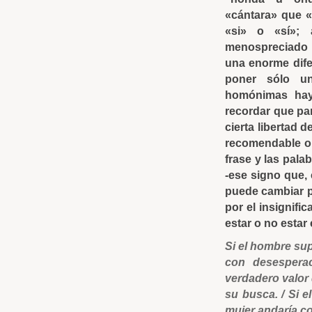
«cántara» que 
«si» o «sí»; 
menospreciado 
una enorme dife
poner sólo u
homónimas hay
recordar que pa
cierta libertad 
recomendable omi
frase y las pala
-ese signo que,
puede cambiar p
por el insignific
estar o no estar 
Si el hombre sup
con desesperac
verdadero valor 
su busca. / Si e
mujer andaría c