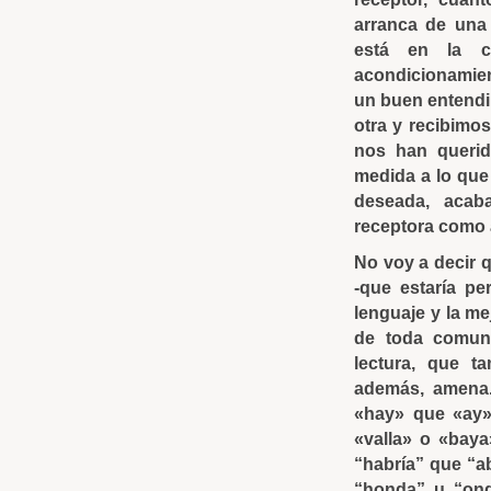
arranca de una 
está en la c
acondicionamien
un buen entendi
otra y recibimos
nos han querid
medida a lo que
deseada, acab
receptora como 
No voy a decir 
-que estaría pe
lenguaje y la me
de toda comuni
lectura, que t
además, amena.
«hay» que «ay» 
«valla» o «baya
“habría” que “a
“honda” u “ond