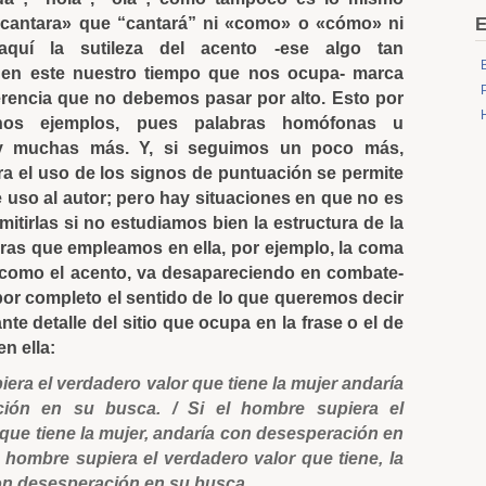
«cantara» que “cantará” ni «como» o «cómo» ni
E
aquí la sutileza del acento -ese algo tan
en este nuestro tiempo que nos ocupa- marca
rencia que no debemos pasar por alto. Esto por
nos ejemplos, pues palabras homófonas u
 muchas más. Y, si seguimos un poco más,
ra el uso de los signos de puntuación se permite
de uso al autor; pero hay situaciones en que no es
tirlas si no estudiamos bien la estructura de la
bras que empleamos en ella, por ejemplo, la coma
 como el acento, va desapareciendo en combate-
or completo el sentido de lo que queremos decir
ante detalle del sitio que ocupa en la frase o el de
en ella:
iera el verdadero valor que tiene la mujer andaría
ión en su busca. / Si el hombre supiera el
que tiene la mujer, andaría con desesperación en
l hombre supiera el verdadero valor que tiene, la
on desesperación en su busca.