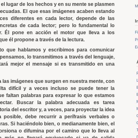
en el lugar de los hechos y en su mente se plasmen
M
decuadas. El que esas imágenes acaben estando
ces diferentes en cada lector, depende de las
I
ncretas de cada lector; pero lo fundamental lo
or. Él pone en acción el motor que lleva a los
F
 que él propone a través de la lectura.
P
E
to que hablamos y escribimos para comunicar
e pensamos, lo transmitimos a través del lenguaje,
ará mejor el mensaje si es transmitido en una
a las imágenes que surgen en nuestra mente, con
ulta difícil y a veces incluso se puede tener la
e faltan palabras para expresar lo que estamos
ectar. Buscar la palabra adecuada es tarea
oria del escritor y, a veces, para proyectar la idea
 posible, debe recurrir a perífrasis verbales o
ras. Si haciéndolo bien, o medianamente bien, el
orsiona o difumina por el camino que lo lleva al
to más no llegará equivocado si ya de salida