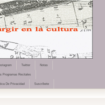
nstagram
Twitter
Notas
as Programas Recitales
tica De Privacidad
Suscríbete