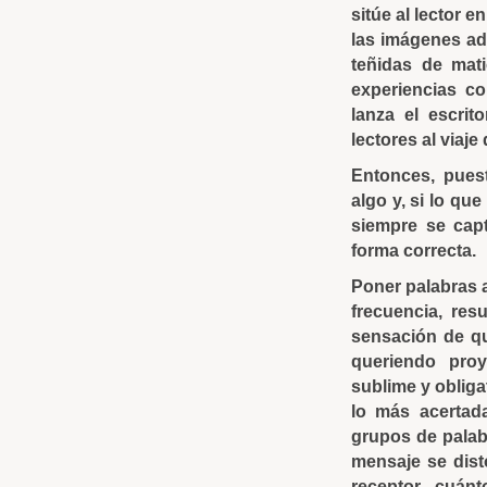
sitúe al lector 
las imágenes a
teñidas de mati
experiencias co
lanza el escrit
lectores al viaje
Entonces, pues
algo y, si lo qu
siempre se capt
forma correcta.
Poner palabras 
frecuencia, res
sensación de qu
queriendo proy
sublime y obligat
lo más acertada
grupos de palab
mensaje se dist
receptor, cuán