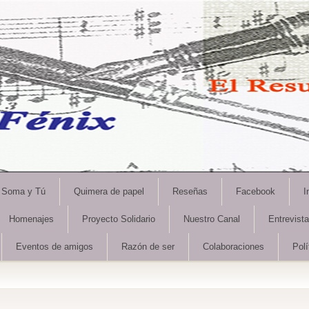
Soma y Tú
Quimera de papel
Reseñas
Facebook
I
Homenajes
Proyecto Solidario
Nuestro Canal
Entrevist
Eventos de amigos
Razón de ser
Colaboraciones
Polí