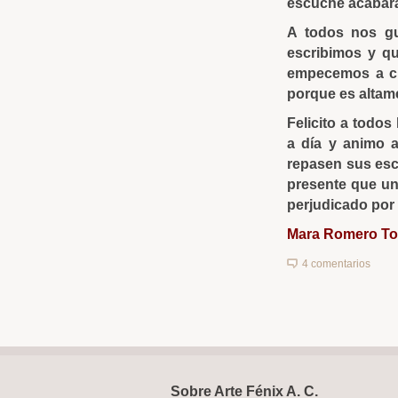
escuche acabará
A todos nos g
escribimos y q
empecemos a cui
porque es altame
Felicito a todos
a día y animo 
repasen sus esc
presente que un
perjudicado por 
Mara Romero To
4 comentarios
Sobre Arte Fénix A. C.