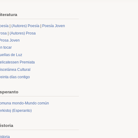
iteratura
oesía
|
(Autores) Poesía
|
Poesía Joven
rosa
|
(Autores) Prosa
Prosa Joven
in tocar
uellas de Luz
elicatessen Premiata
iscelánea Cultural
reinta días contigo
speranto
omuna mondo-Mundo común
erkistoj (Esperanto)
istoria
istoria