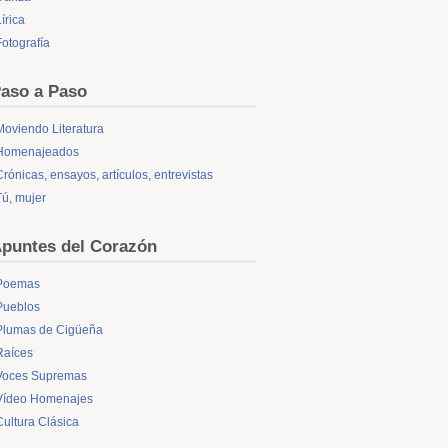
írica
Fotografía
aso a Paso
Moviendo Literatura
Homenajeados
Crónicas, ensayos, artículos, entrevistas
Tú, mujer
puntes del Corazón
Poemas
Pueblos
Plumas de Cigüeña
Raíces
Voces Supremas
Vídeo Homenajes
Cultura Clásica