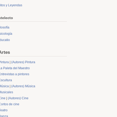
itos y Leyendas
ntelecto
ilosofía
sicología
ducatio
Artes
Pintura
|
(Autores) Pintura
La Paleta del Maestro
Entrevistas a pintores
Escultura
Música
|
(Autores) Música
Musicales
Cine
|
(Autores) Cine
Cortos de cine
Teatro
Danza