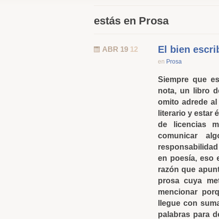
estás en Prosa
El bien escri
ABR 19
12
en
Prosa
Siempre que es
nota, un libro 
omito adrede al
literario y estar
de licencias 
comunicar al
responsabilidad
en poesía, eso 
razón que apunto
prosa cuya met
mencionar porq
llegue con suma
palabras para de