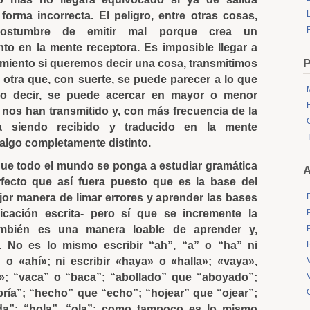
L
forma incorrecta. El peligro, entre otras cosas,
ostumbre de emitir mal porque crea un
to en la mente receptora. Es imposible llegar a
P
miento si queremos decir una cosa, transmitimos
 otra que, con suerte, se puede parecer a lo que
o decir, se puede acercar en mayor o menor
 nos han transmitido y, con más frecuencia de la
a siendo recibido y traducido en la mente
algo completamente distinto.
que todo el mundo se ponga a estudiar gramática
A
rfecto que así fuera puesto que es la base del
jor manera de limar errores y aprender las bases
cación escrita- pero sí que se incremente la
ambién es una manera loable de aprender y,
 No es lo mismo escribir “ah”, “a” o “ha” ni
o «ahí»; ni escribir «haya» o «halla»; «vaya»,
»; “vaca” o “baca”; “abollado” que “aboyado”;
bría”; “hecho” que “echo”; “hojear” que “ojear”;
a”; “hola”, “ola”; como tampoco es lo mismo