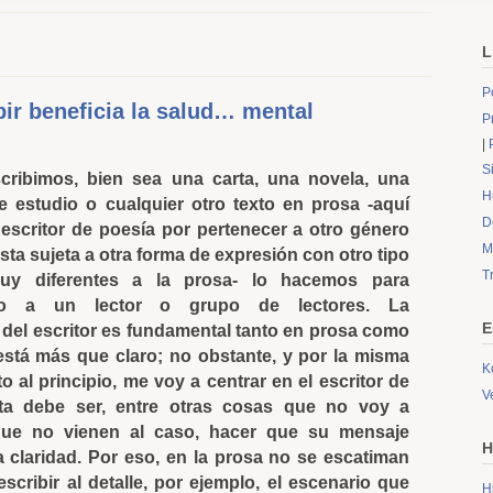
L
P
bir beneficia la salud… mental
P
|
S
cribimos, bien sea una carta, una novela, una
H
de estudio o cualquier otro texto en prosa -aquí
D
 escritor de poesía por pertenecer a otro género
M
 ésta sujeta a otra forma de expresión con otro tipo
T
muy diferentes a la prosa- lo hacemos para
go a un lector o grupo de lectores. La
E
 del escritor es fundamental tanto en prosa como
está más que claro; no obstante, y por la misma
K
 al principio, me voy a centrar en el escritor de
V
a debe ser, entre otras cosas que no voy a
ue no vienen al caso, hacer que su mensaje
H
 claridad. Por eso, en la prosa no se escatiman
scribir al detalle, por ejemplo, el escenario que
H