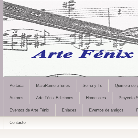
Portada
MaraRomeroTorres
Soma y Tú
Quimera de 
Autores
Arte Fénix Ediciones
Homenajes
Proyecto S
Eventos de Arte Fénix
Enlaces
Eventos de amigos
Contacto