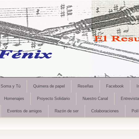
Soma y Tú
Quimera de papel
Reseñas
Facebook
I
Homenajes
Proyecto Solidario
Nuestro Canal
Entrevist
Eventos de amigos
Razón de ser
Colaboraciones
Polí