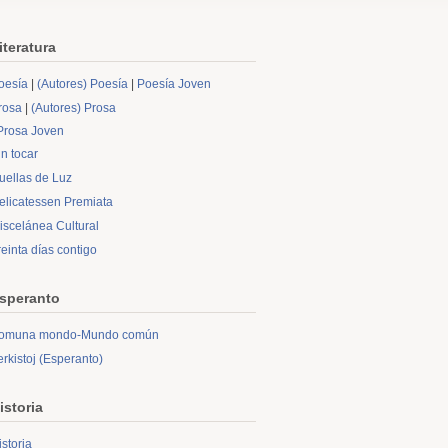
iteratura
oesía
|
(Autores) Poesía
|
Poesía Joven
rosa
|
(Autores) Prosa
Prosa Joven
in tocar
uellas de Luz
elicatessen Premiata
iscelánea Cultural
reinta días contigo
speranto
omuna mondo-Mundo común
erkistoj (Esperanto)
istoria
istoria