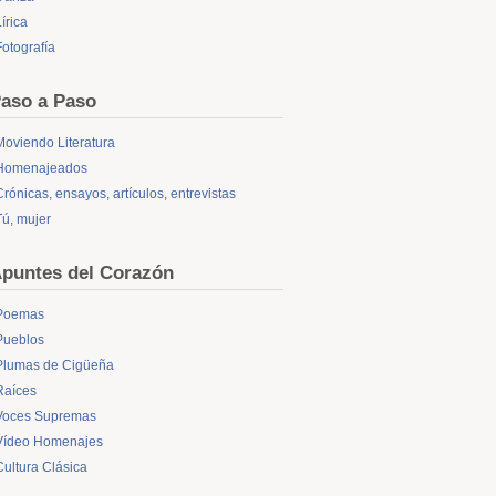
írica
Fotografía
aso a Paso
Moviendo Literatura
Homenajeados
Crónicas, ensayos, artículos, entrevistas
Tú, mujer
puntes del Corazón
Poemas
Pueblos
Plumas de Cigüeña
Raíces
Voces Supremas
Vídeo Homenajes
Cultura Clásica