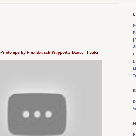
L
P
P
|
S
 Printemps by Pina Bausch Wuppertal Dance Theater
H
D
M
T
E
K
V
H
H