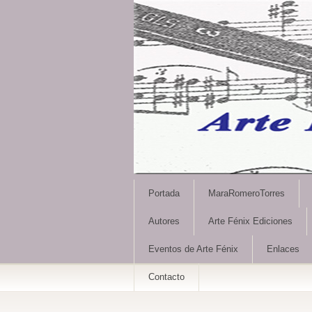
Portada
MaraRomeroTorres
Autores
Arte Fénix Ediciones
Eventos de Arte Fénix
Enlaces
Contacto