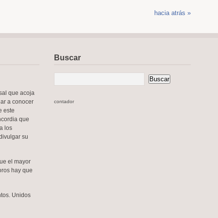
hacia atrás »
Buscar
sal que acoja
dar a conocer
contador
e este
oncordia que
a los
divulgar su
que el mayor
soros hay que
tos. Unidos