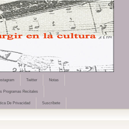
nstagram
Twitter
Notas
as Programas Recitales
tica De Privacidad
Suscríbete