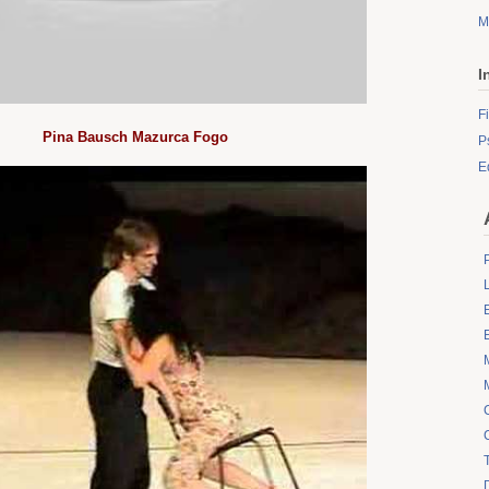
M
I
F
Pina Bausch Mazurca Fogo
P
E