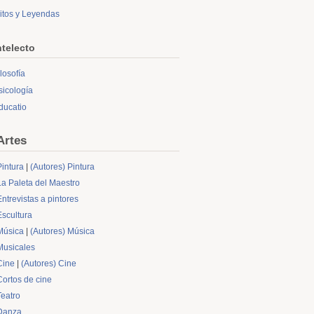
itos y Leyendas
ntelecto
ilosofía
sicología
ducatio
Artes
Pintura
|
(Autores) Pintura
La Paleta del Maestro
Entrevistas a pintores
Escultura
Música
|
(Autores) Música
Musicales
Cine
|
(Autores) Cine
Cortos de cine
Teatro
Danza