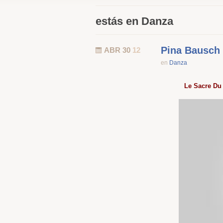
estás en Danza
Pina Bausch
ABR 30
12
en
Danza
Le Sacre Du