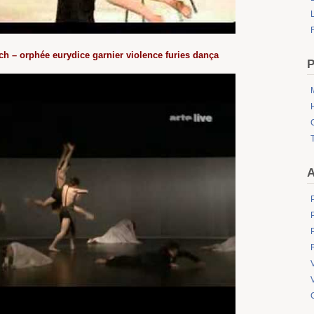
L
h – orphée eurydice garnier violence furies dança
P
A