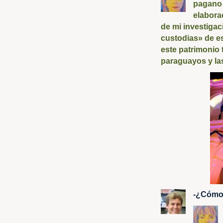
pagano 
elabora
de mi investigac
custodias» de est
este patrimonio 
paraguayos y la
-¿Cómo 