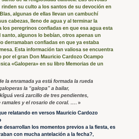
rinden su culto a los santos de su devoción en
Blas, algunas de ellas llevan un cambuchí
sus cabezas, lleno de agua y al terminar la
a los peregrinos confiadas en que esa agua esta
 santo, algunos lo bebían, otros apenas un
 lo derramaban confiadas en que ya estaba
mesa. Esta información tan valiosa se encuentra
ito por el gran Don Mauricio Cardozo Ocampo
úsica «Galopera» en su libro Memorias de un
e la enramada ya está formada la rueda
galoperas la “galopa” a bailar,
kîguá verá zarcillo de tres pendientes,
e ramales y el rosario de coral. …
. »
gue relatando en versos Mauricio Cardozo
o
 desarrollan los momentos previos a la fiesta, es
raban con mucha antelación a la fecha?,