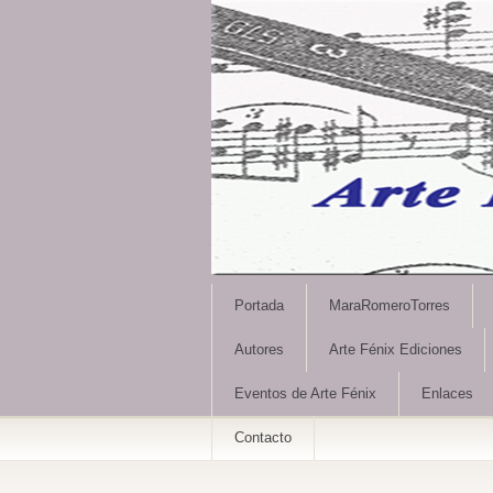
Portada
MaraRomeroTorres
Autores
Arte Fénix Ediciones
Eventos de Arte Fénix
Enlaces
Contacto