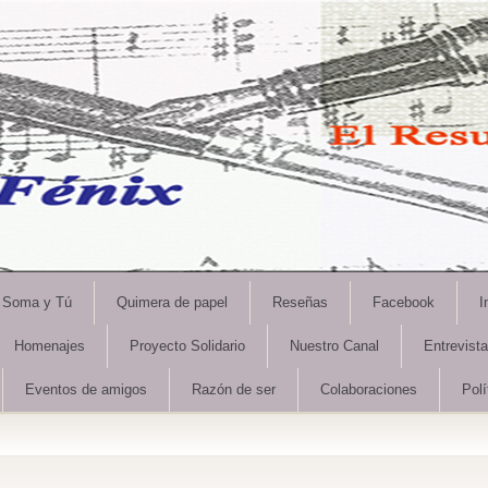
Soma y Tú
Quimera de papel
Reseñas
Facebook
I
Homenajes
Proyecto Solidario
Nuestro Canal
Entrevist
Eventos de amigos
Razón de ser
Colaboraciones
Polí