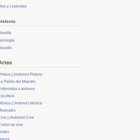
itos y Leyendas
ntelecto
ilosofía
sicología
ducatio
Artes
Pintura
|
(Autores) Pintura
La Paleta del Maestro
Entrevistas a pintores
Escultura
Música
|
(Autores) Música
Musicales
Cine
|
(Autores) Cine
Cortos de cine
Teatro
Danza