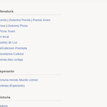
iteratura
oesía
|
(Autores) Poesía
|
Poesía Joven
rosa
|
(Autores) Prosa
Prosa Joven
in tocar
uellas de Luz
elicatessen Premiata
iscelánea Cultural
reinta días contigo
speranto
omuna mondo-Mundo común
erkistoj (Esperanto)
istoria
istoria