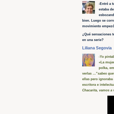
-Entré a 
estaba de
esbozand
bien. Luego se corr
movimiento empezó 
¿Qué sensaciones te 
en una serie?
Liliana Segovia
-Yo pinta
«La mujer
polka, em
verlas …”
sabes que
ellas pero ignoraba 
escritora e intelect
Chacarita, vamos a