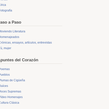
írica
Fotografía
aso a Paso
Moviendo Literatura
Homenajeados
Crónicas, ensayos, artículos, entrevistas
Tú, mujer
puntes del Corazón
Poemas
Pueblos
Plumas de Cigüeña
Raíces
Voces Supremas
Vídeo Homenajes
Cultura Clásica