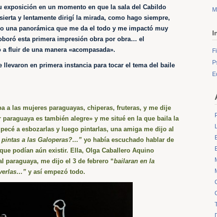
tu exposición en un momento en que la sala del Cabildo
M
sierta y lentamente dirigí la mirada, como hago siempre,
o una panorámica que me da el todo y me impactó muy
I
oboró esta primera impresión obra por obra… el
a fluir de una manera «acompasada».
F
P
llevaron en primera instancia para tocar el tema del baile
E
ba a las mujeres paraguayas, chiperas, fruteras, y me dije
 paraguaya es también alegre» y me situé en la que baila la
pecé a esbozarlas y luego pintarlas, una amiga me dijo al
 pintas a las Galoperas?…”
yo había escuchado hablar de
que podían aún existir. Ella, Olga Caballero Aquino
ual paraguaya, me dijo el 3 de febrero “
bailaran en la
 verlas…”
y así empezó todo.