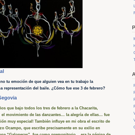
L
P
al
A
no tu emoción de que alguien vea en tu trabajo la
 representación del baile. ¿Cómo fue ese 3 de febrero?
 Segovia
ños que bajo todos los tres de febrero a la Chacarita,
 el movimiento de las danzantes… la alegría de ellas… fue
ión muy especial!
También influye en mi
obra el escrito de
zo Ocampo, que escribe precisamente en su exilio en
opa “Galoperas”, fue como premonitorio… era la página de