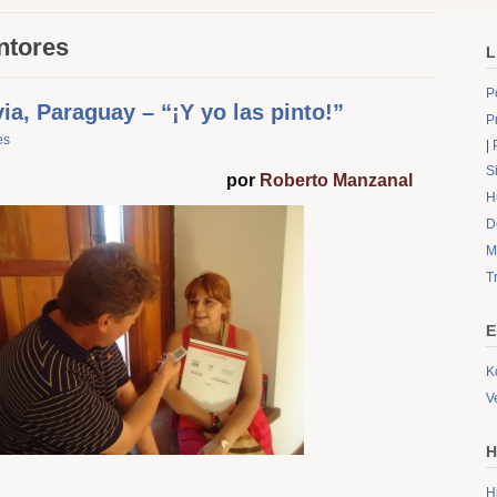
intores
L
P
ia, Paraguay – “¡Y yo las pinto!”
P
es
|
S
por
Roberto Manzanal
H
D
M
T
E
K
V
H
H