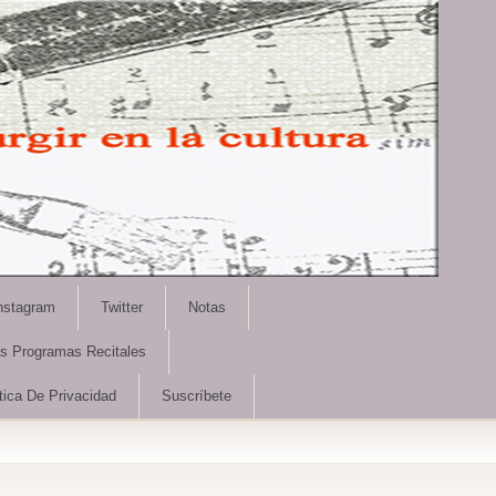
nstagram
Twitter
Notas
as Programas Recitales
tica De Privacidad
Suscríbete