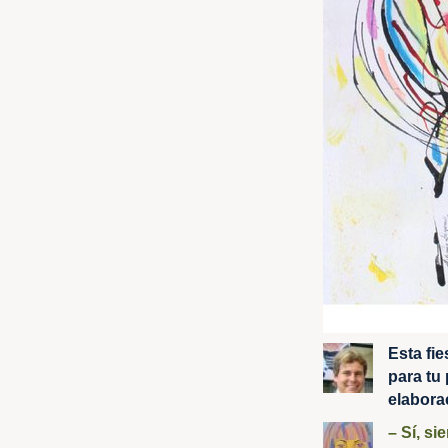
Esta fi
para tu
elaborac
– Sí, si