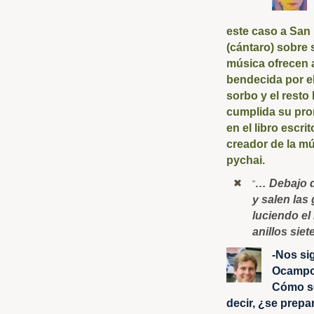
este caso a San 
(cántaro) sobre 
música ofrecen 
bendecida por el
sorbo y el resto
cumplida su pro
en el libro escr
creador de la m
pychai.
… Debajo d
“
y salen las 
luciendo el 
anillos siet
-Nos si
Ocamp
Cómo se
decir, ¿se prepa