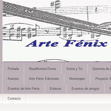
Portada
MaraRomeroTorres
Soma y Tú
Quimera de 
Autores
Arte Fénix Ediciones
Homenajes
Proyecto S
Eventos de Arte Fénix
Enlaces
Eventos de amigos
Contacto