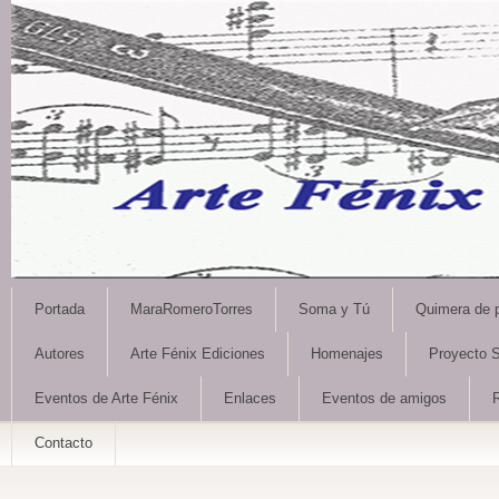
Portada
MaraRomeroTorres
Soma y Tú
Quimera de 
Autores
Arte Fénix Ediciones
Homenajes
Proyecto S
Eventos de Arte Fénix
Enlaces
Eventos de amigos
Contacto