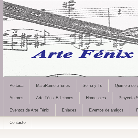
Portada
MaraRomeroTorres
Soma y Tú
Quimera de 
Autores
Arte Fénix Ediciones
Homenajes
Proyecto S
Eventos de Arte Fénix
Enlaces
Eventos de amigos
Contacto