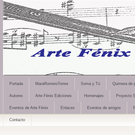
Portada
MaraRomeroTorres
Soma y Tú
Quimera de 
Autores
Arte Fénix Ediciones
Homenajes
Proyecto S
Eventos de Arte Fénix
Enlaces
Eventos de amigos
Contacto