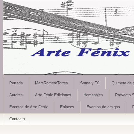
Portada
MaraRomeroTorres
Soma y Tú
Quimera de 
Autores
Arte Fénix Ediciones
Homenajes
Proyecto S
Eventos de Arte Fénix
Enlaces
Eventos de amigos
Contacto