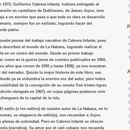
n 1972, Guillermo Cabrera Infante, hubiera entregado al
L
versión en castellano de
Dublineses
, de James Joyce, sino
je a un escritor que pese a que toda su obra se desarrolla
nario, siempre fue un exiliado, logrando hacer del
P
nde patria.
puede pensar del trabajo narrativo de Cabrera Infante, pues
tos describen el mundo de La Habana, logrando
realizar el
rla en un centro del mundo. Desde su primer trabajo
paz como en la guerra
(serie de cuentos publicados en 1960,
 los años que corren de 1950 y hasta 1958), ya nos muestran
A
el narrador. Quizás la mejor historia de este libro, sea
donde ya se vislumbra la enorme voz del autor, pero todos
 posibilidad de la concepción de su novela
Tres tristes tigres
ndición otorgada en 1967), en cuyas páginas podemos vivir
llanguera de la capital de la isla.
l estilo (o los estilos) de nuestro autor de La Habana, en lo
 formas, su elegancia de estilo(s), nos recuerdan a Joyce.
y plenas de sobriedad. Pero en Cabrera Infante se ofrecen
sía (narrativa). Su amor por el caló cubano nos recuerda