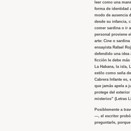
leer como una maner
forma de identidad 
modo de ausencia de
desde su infancia, 
comer sardina o ir a
personal proviene e
arte:
Cine o sardina
ensayista Rafael Ro
defendido una idea a
ficción le debe más 
La Habana, la isla, 
estilo como seña de 
Cabrera Infante es, 
que jamás apela a j
protege del exterior
misterios” (
Letras L
Posiblemente a travé
—, el escritor probó
preguntarle, porque