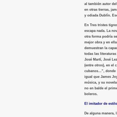
al también autor del
en otras tierras, j
y odiada Dublín. Es
En
Tres tristes tigre
escapa nada. La nov
otra forma podría s
mejor obra y en ella
demuestran la capac
todas las literatur
José Martí, José Lez
(entre otros), en el
cubanos…”, donde n
igual que James Joyc
música, y su novela
no en balde el prim
boleros
.
El imitador de estil
De alguna manera, l