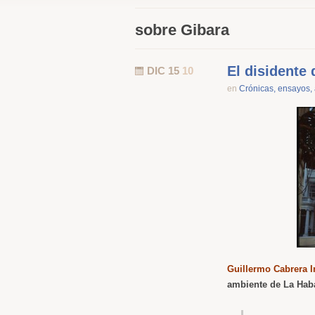
sobre Gibara
El disidente d
DIC 15
10
en
Crónicas, ensayos, a
Guillermo Cabrera I
ambiente de La Haba