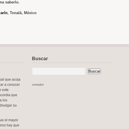
na saberlo.
arín
, Tonalá, México
Buscar
sal que acoja
dar a conocer
contador
e este
oncordia que
a los
divulgar su
que el mayor
soros hay que