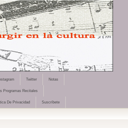
nstagram
Twitter
Notas
as Programas Recitales
tica De Privacidad
Suscríbete