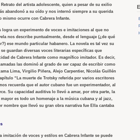
 Retrato del artista adolescente, quien a pesar de su exilio
E
amás abandonó a su oído y nos internó siempre a su querida
o mismo ocurre con Cabrera Infante.
s
logra un experimento de voces e imitaciones al que no
ela nos describe puntualmente, desde el lenguaje (¿de qué
er?) ese mundo particular habanero. La novela es tal vez su
 se guardan diversas voces literarias específicas que
idad de Cabrera Infante como magnífico imitador. Es decir,
as amadas las dominó al grado de ser capaz de escribir como
ama Lima, Virgilio Piñera, Alejo Carpentier, Nicolás Guillén
 capítulo “La muerte de Trotsky referida por varios escritores
os recuerda que el autor cubano fue un experimentador, al
e. Su capacidad auditiva lo llevó a amar, por otra parte, la
 mayor es todo un homenaje a la música cubana y al jazz,
er nombre que llevó su gran obra narrativa fue
Ella cantaba
os
a imitación de voces y estilos en Cabrera Infante se puede