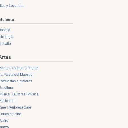
itos y Leyendas
ntelecto
ilosofía
sicología
ducatio
Artes
Pintura
|
(Autores) Pintura
La Paleta del Maestro
Entrevistas a pintores
Escultura
Música
|
(Autores) Música
Musicales
Cine
|
(Autores) Cine
Cortos de cine
Teatro
Danza