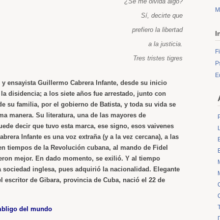
¿Se me olvida algo?
M
Sí, decirte que
prefiero la libertad
I
a la justicia.
F
Tres tristes tigres
P
E
 y ensayista Guillermo Cabrera Infante, desde su inicio
a disidencia; a los siete años fue arrestado, junto con
 su familia, por el gobierno de Batista, y toda su vida se
a manera. Su literatura, una de las mayores de
uede decir que tuvo esta marca, ese signo, esos vaivenes
abrera Infante es una voz extraña (y a la vez cercana), a las
i en tiempos de la Revolución cubana, al mando de Fidel
ueron mejor. En dado momento, se exilió. Y al tiempo
 sociedad inglesa, pues adquirió la nacionalidad. Elegante
 escritor de Gibara, provincia de Cuba, nació el 22 de
bligo del mundo