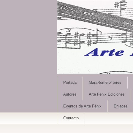
Portada
MaraRomeroTorres
Autores
Arte Fénix Ediciones
Eventos de Arte Fénix
Enlaces
Contacto