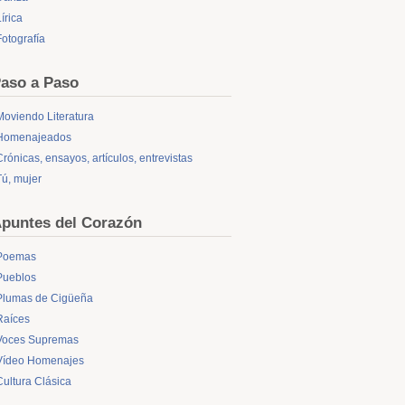
írica
Fotografía
aso a Paso
Moviendo Literatura
Homenajeados
Crónicas, ensayos, artículos, entrevistas
Tú, mujer
puntes del Corazón
Poemas
Pueblos
Plumas de Cigüeña
Raíces
Voces Supremas
Vídeo Homenajes
Cultura Clásica