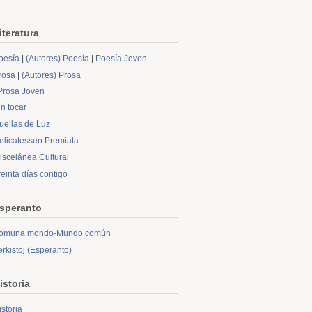
iteratura
oesía
|
(Autores) Poesía
|
Poesía Joven
rosa
|
(Autores) Prosa
Prosa Joven
in tocar
uellas de Luz
elicatessen Premiata
iscelánea Cultural
reinta días contigo
speranto
omuna mondo-Mundo común
erkistoj (Esperanto)
istoria
istoria