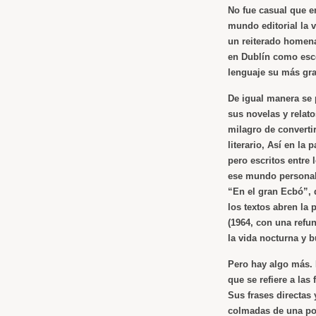
No fue casual que e
mundo editorial la 
un reiterado homena
en Dublín como esce
lenguaje su más gra
De igual manera se 
sus novelas y rela
milagro de converti
literario,
Así en la 
pero escritos entre
ese mundo personal d
“En el gran Ecbó”, 
los textos abren la
(1964, con una refu
la vida nocturna y bu
Pero hay algo más. E
que se refiere a las
Sus frases directas 
colmadas de una poe