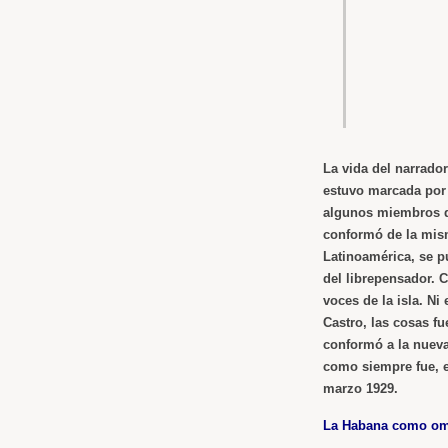
La vida del narrador
estuvo marcada por l
algunos miembros de
conformó de la mism
Latinoamérica, se p
del librepensador. C
voces de la isla. N
Castro, las cosas f
conformó a la nueva
como siempre fue, el
marzo 1929.
La Habana como om