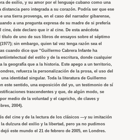
a de exilio, y su amor por el lenguaje cubano como una
a distancia pero integrada a su corazón. Podría ser que ese
 una tierra provenga, en el caso del narrador gibarense,
cuando a una pregunta expresa de su madre de si prefería
l cine, éste declaro que ir al cine. De esta anécdota
l título de uno de sus libros de ensayos sobre el séptimo
(1977); sin embargo, quien tal vez tenga razón sea el
jas cuando dice que “Guillermo Cabrera Infante ha
ntiintelectual del estilo y de la escritura, donde cualquier
a la geografía que a la historia. Este apego a un territorio,
Londres, refuerza la personalización de la prosa, el uso del
una identidad singular. Toda la literatura de Guillermo
en este sentido, una exposición del yo, un testimonio de sí
ustificaciones trascendentes y que, de algún modo, se
 por medio de la voluntad y el capricho, de claves y
ibres
, 2004).
s del cine y de la lectura de los clásicos —y su imitación
 la dulzura del exilio y la libertad, pero ya no pudimos
 dejó este mundo el 21 de febrero de 2005, en Londres.