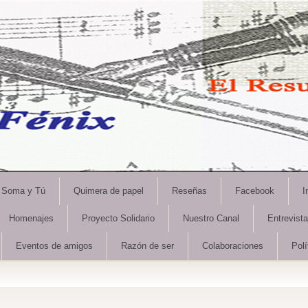
Soma y Tú
Quimera de papel
Reseñas
Facebook
I
Homenajes
Proyecto Solidario
Nuestro Canal
Entrevist
Eventos de amigos
Razón de ser
Colaboraciones
Polí