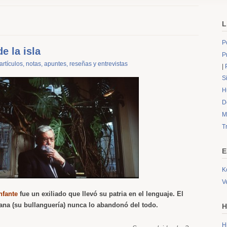
L
P
e la isla
P
rtículos, notas, apuntes, reseñas y entrevistas
|
S
H
D
M
T
E
K
V
nfante
fue un exiliado que llevó su patria en el lenguaje. El
na (su bullanguería) nunca lo abandonó del todo.
H
H