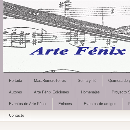
Portada
MaraRomeroTorres
Soma y Tú
Quimera de 
Autores
Arte Fénix Ediciones
Homenajes
Proyecto S
Eventos de Arte Fénix
Enlaces
Eventos de amigos
Contacto