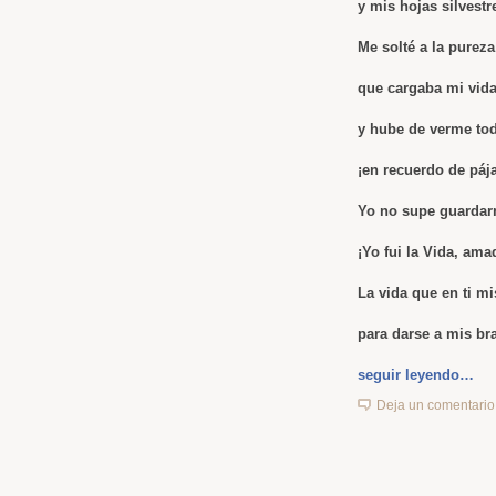
y mis hojas silvestr
Me solté a la purez
que cargaba mi vida
y hube de verme tod
¡en recuerdo de páj
Yo no supe guardarm
¡Yo fui la Vida, ama
La vida que en ti 
para darse a mis br
seguir leyendo…
Deja un comentario