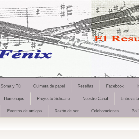
Soma y Tú
Quimera de papel
Reseñas
Facebook
I
Homenajes
Proyecto Solidario
Nuestro Canal
Entrevist
Eventos de amigos
Razón de ser
Colaboraciones
Polí