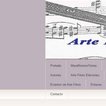
Portada
MaraRomeroTorres
Autores
Arte Fénix Ediciones
Eventos de Arte Fénix
Enlaces
Contacto