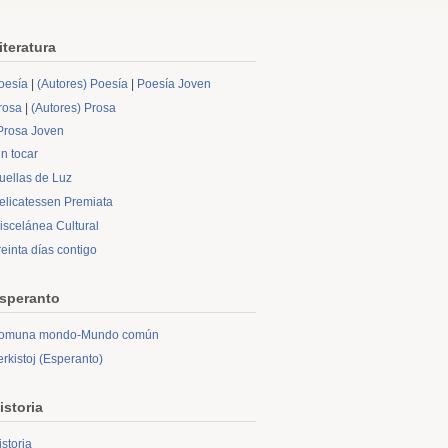
iteratura
oesía
|
(Autores) Poesía
|
Poesía Joven
rosa
|
(Autores) Prosa
Prosa Joven
in tocar
uellas de Luz
elicatessen Premiata
iscelánea Cultural
reinta días contigo
speranto
omuna mondo-Mundo común
erkistoj (Esperanto)
istoria
istoria