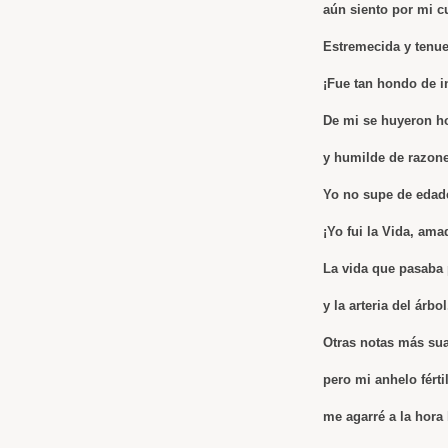
aún siento por mi c
Estremecida y tenu
¡Fue tan hondo de i
De mi se huyeron ho
y humilde de razone
Yo no supe de edade
¡Yo fui la Vida, ama
La vida que pasaba 
y la arteria del árbol
Otras notas más su
pero mi anhelo férti
me agarré a la hora 