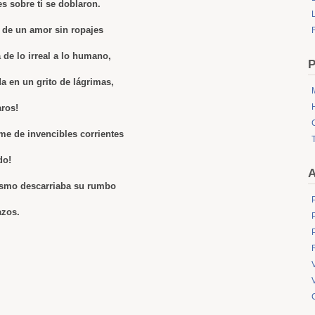
es sobre ti se doblaron.
L
a de un amor sin ropajes
 de lo irreal a lo humano,
P
a en un grito de lágrimas,
aros!
e de invencibles corrientes
do!
A
mismo descarriaba su rumbo
azos.