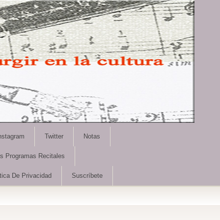
nstagram
Twitter
Notas
as Programas Recitales
tica De Privacidad
Suscríbete