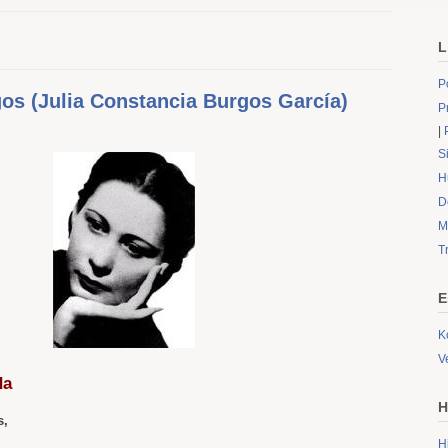
L
P
gos (Julia Constancia Burgos García)
P
|
S
H
D
M
T
E
K
V
da
H
s,
H