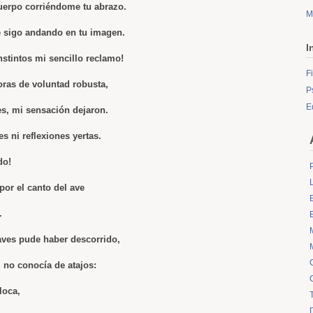
uerpo corriéndome tu abrazo.
M
e sigo andando en tu imagen.
I
nstintos mi sencillo reclamo!
F
ras de voluntad robusta,
P
E
s, mi sensación dejaron.
s ni reflexiones yertas.
do!
por el canto del ave
.
aves pude haber descorrido,
l no conocía de atajos:
loca,