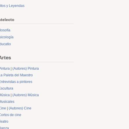
itos y Leyendas
ntelecto
ilosofía
sicología
ducatio
Artes
Pintura
|
(Autores) Pintura
La Paleta del Maestro
Entrevistas a pintores
Escultura
Música
|
(Autores) Música
Musicales
Cine
|
(Autores) Cine
Cortos de cine
Teatro
Danza