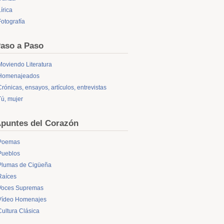
írica
Fotografía
aso a Paso
Moviendo Literatura
Homenajeados
Crónicas, ensayos, artículos, entrevistas
Tú, mujer
puntes del Corazón
Poemas
Pueblos
Plumas de Cigüeña
Raíces
Voces Supremas
Vídeo Homenajes
Cultura Clásica