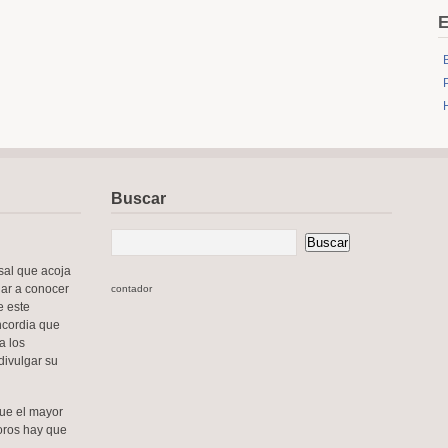
E
Buscar
sal que acoja
dar a conocer
contador
e este
oncordia que
a los
divulgar su
que el mayor
soros hay que