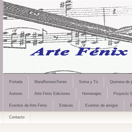
Portada
MaraRomeroTorres
Soma y Tú
Quimera de 
Autores
Arte Fénix Ediciones
Homenajes
Proyecto S
Eventos de Arte Fénix
Enlaces
Eventos de amigos
Contacto