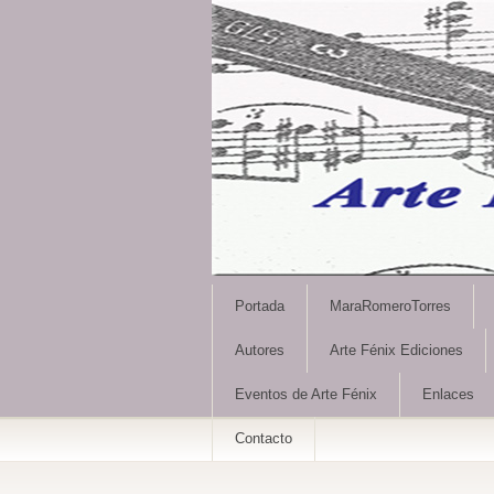
Portada
MaraRomeroTorres
Autores
Arte Fénix Ediciones
Eventos de Arte Fénix
Enlaces
Contacto