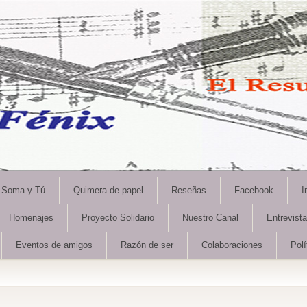
Soma y Tú
Quimera de papel
Reseñas
Facebook
I
Homenajes
Proyecto Solidario
Nuestro Canal
Entrevist
Eventos de amigos
Razón de ser
Colaboraciones
Polí