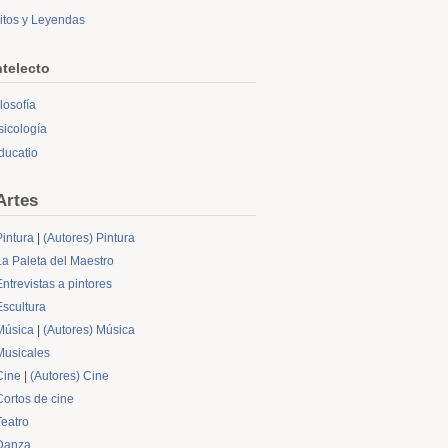
itos y Leyendas
ntelecto
ilosofía
sicología
ducatio
Artes
Pintura
|
(Autores) Pintura
La Paleta del Maestro
Entrevistas a pintores
Escultura
Música
|
(Autores) Música
Musicales
Cine
|
(Autores) Cine
Cortos de cine
Teatro
Danza