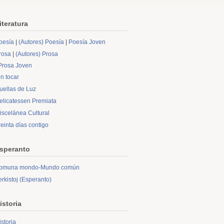
iteratura
oesía
|
(Autores) Poesía
|
Poesía Joven
rosa
|
(Autores) Prosa
Prosa Joven
in tocar
uellas de Luz
elicatessen Premiata
iscelánea Cultural
reinta días contigo
speranto
omuna mondo-Mundo común
erkistoj (Esperanto)
istoria
istoria