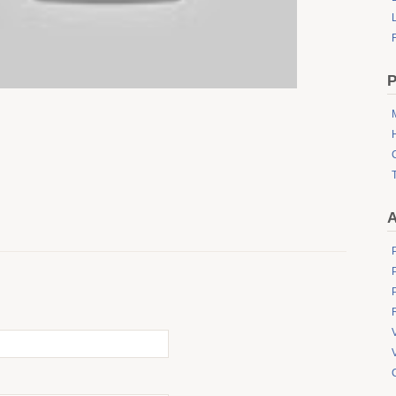
L
P
A