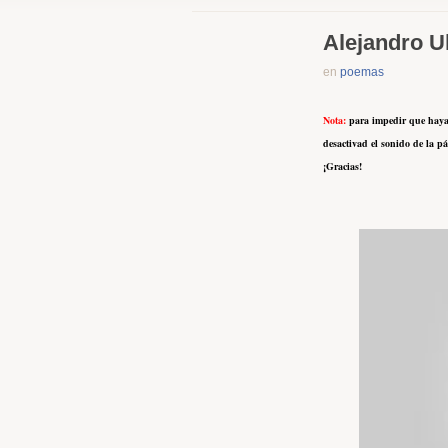
Alejandro U
en
poemas
Nota
:
para impedir que haya i
desactivad el sonido de la p
¡Gracias!