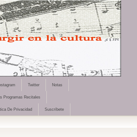
nstagram
Twitter
Notas
as Programas Recitales
tica De Privacidad
Suscríbete