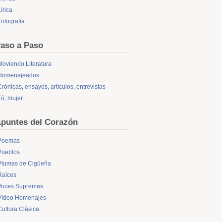
írica
Fotografía
aso a Paso
Moviendo Literatura
Homenajeados
Crónicas, ensayos, artículos, entrevistas
Tú, mujer
puntes del Corazón
Poemas
Pueblos
Plumas de Cigüeña
Raíces
Voces Supremas
Vídeo Homenajes
Cultura Clásica