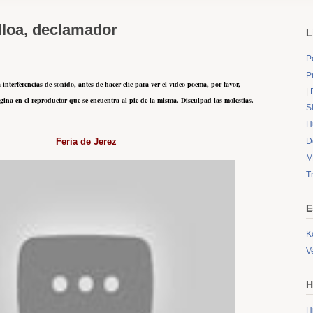
lloa, declamador
L
P
P
nterferencias de sonido, antes de hacer clic para ver el vídeo poema, por favor,
|
ágina en el reproductor que se encuentra al pie de la misma. Disculpad las molestias.
S
H
Feria de Jerez
D
M
T
E
K
V
H
H