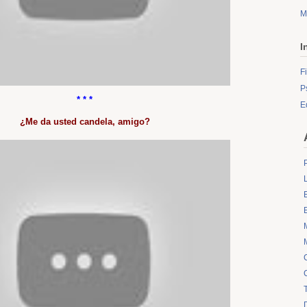
M
I
F
P
* * *
E
¿Me da usted candela, amigo?