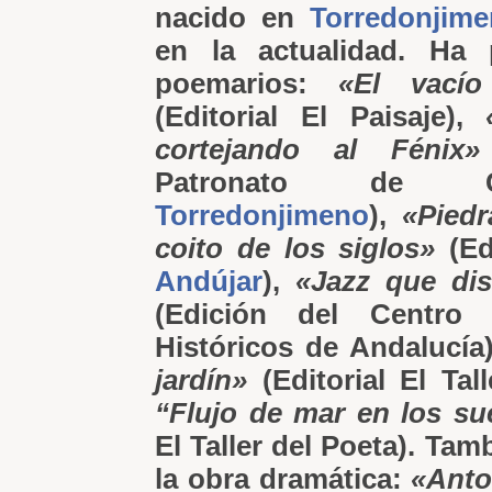
nacido en
Torredonjim
en la actualidad. Ha 
poemarios:
«El vací
(Editorial El Paisaje),
cortejando al Fénix»
Patronato de C
Torredonjimeno
),
«Piedr
coito de los siglos»
(Edi
Andújar
),
«Jazz que dis
(Edición del Centro 
Históricos de Andalucía
jardín»
(Editorial El Tal
“Flujo de mar en los s
El Taller del Poeta). Tam
la obra dramática:
«Anto