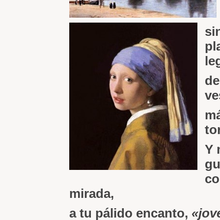
si
pl
le
de
ve
má
to
Y 
gu
co
mirada,
a tu pálido encanto,
«jov