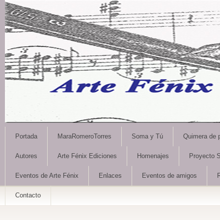
Portada
MaraRomeroTorres
Soma y Tú
Quimera de 
Autores
Arte Fénix Ediciones
Homenajes
Proyecto S
Eventos de Arte Fénix
Enlaces
Eventos de amigos
Contacto