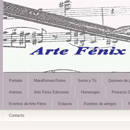
Portada
MaraRomeroTorres
Soma y Tú
Quimera de 
Autores
Arte Fénix Ediciones
Homenajes
Proyecto S
Eventos de Arte Fénix
Enlaces
Eventos de amigos
Contacto