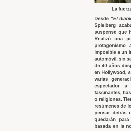
La fuerz
Desde
“El diab
Spielberg acab
suspense que h
Realizó una pe
protagonismo 
imposible a un i
automóvil, sin s
de 40 años desp
en Hollywood, se
varias generac
espectador a 
fascinantes, has
o religiones. Ti
resúmenes de lo 
pensar detrás 
quedarán para
basada en la no