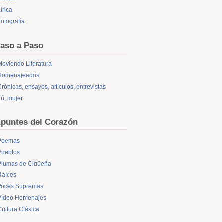
írica
Fotografía
aso a Paso
Moviendo Literatura
Homenajeados
Crónicas, ensayos, artículos, entrevistas
Tú, mujer
puntes del Corazón
Poemas
Pueblos
Plumas de Cigüeña
Raíces
Voces Supremas
Vídeo Homenajes
Cultura Clásica