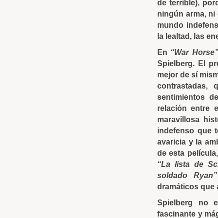
de terrible), po
ningún arma, ni
mundo indefens
la lealtad, las e
En
“War Horse
Spielberg. El p
mejor de sí mis
contrastadas, 
sentimientos de
relación entre 
maravillosa his
indefenso que t
avaricia y la a
de esta película
“La lista de Sc
soldado Ryan”
dramáticos que a
Spielberg no e
fascinante y má