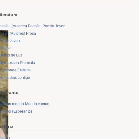
iteratura
oesía
|
(Autores) Poesía
|
Poesía Joven
rosa
|
(Autores) Prosa
Prosa Joven
in tocar
uellas de Luz
elicatessen Premiata
iscelánea Cultural
reinta días contigo
speranto
omuna mondo-Mundo común
erkistoj (Esperanto)
istoria
istoria