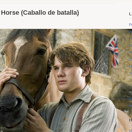
 Horse (Caballo de batalla)
L
P
P
|
S
H
D
M
T
E
K
V
H
H