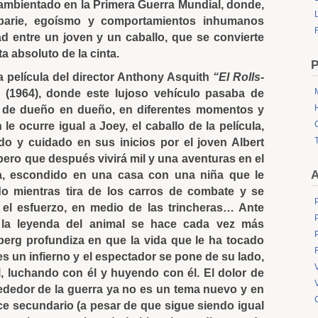
ambientado en la Primera Guerra Mundial, donde,
L
rbarie, egoísmo y comportamientos inhumanos
ad entre un joven y un caballo, que se convierte
a absoluto de la cinta.
P
 película del director Anthony Asquith
“El Rolls-
(1964), donde este lujoso vehículo pasaba de
de dueño en dueño, en diferentes momentos y
 le ocurre igual a Joey, el caballo de la película,
o y cuidado en sus inicios por el joven Albert
 pero que después vivirá mil y una aventuras en el
A
ra, escondido en una casa con una niña que le
do mientras tira de los carros de combate y se
 el esfuerzo, en medio de las trincheras… Ante
ad la leyenda del animal se hace cada vez más
berg profundiza en que la vida que le ha tocado
s un infierno y el espectador se pone de su lado,
l, luchando con él y huyendo con él. El dolor de
ededor de la guerra ya no es un tema nuevo y en
ce secundario (a pesar de que sigue siendo igual