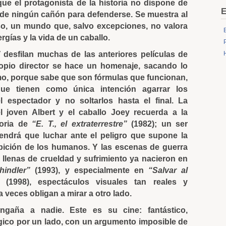
rque el protagonista de la historia no dispone de
E
 de ningún cañón para defenderse. Se muestra al
o, un mundo que, salvo excepciones, no valora
nergías y la vida de un caballo.
”
desfilan muchas de las anteriores películas de
ropio director se hace un homenaje, sacando lo
mo, porque sabe que son fórmulas que funcionan,
que tienen como única intención agarrar los
l espectador y no soltarlos hasta el final. La
el joven Albert y el caballo Joey recuerda a la
toria de
“E. T., el extraterrestre”
(1982); un ser
endrá que luchar ante el peligro que supone la
mbición de los humanos. Y las escenas de guerra
, llenas de crueldad y sufrimiento ya nacieron en
hindler”
(1993), y especialmente en
“Salvar al
(1998), espectáculos visuales tan reales y
 veces obligan a mirar a otro lado.
ngaña a nadie. Este es su cine: fantástico,
gico por un lado, con un argumento imposible de