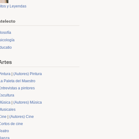
itos y Leyendas
ntelecto
ilosofía
sicología
ducatio
Artes
Pintura
|
(Autores) Pintura
La Paleta del Maestro
Entrevistas a pintores
Escultura
Música
|
(Autores) Música
Musicales
Cine
|
(Autores) Cine
Cortos de cine
Teatro
Danza