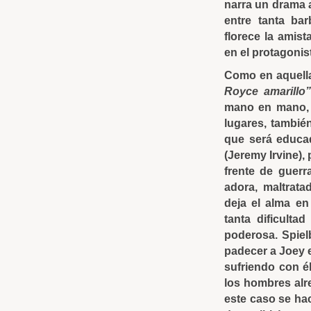
narra un drama 
entre tanta ba
florece la amist
en el protagonist
Como en aquella
Royce amarillo”
mano en mano, 
lugares, también
que será educad
(Jeremy Irvine),
frente de guer
adora, maltrata
deja el alma en
tanta dificult
poderosa. Spiel
padecer a Joey e
sufriendo con é
los hombres alr
este caso se ha