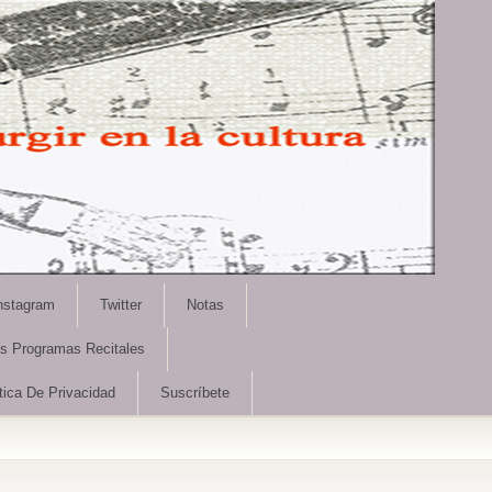
nstagram
Twitter
Notas
as Programas Recitales
tica De Privacidad
Suscríbete