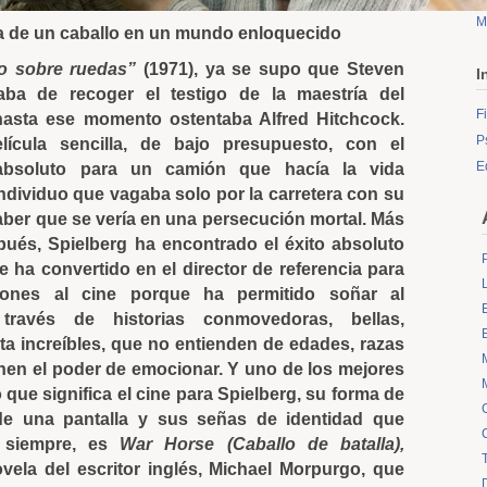
M
a de un caballo en un mundo enloquecido
lo sobre ruedas”
(1971), ya se supo que Steven
I
aba de recoger el testigo de la maestría del
F
asta ese momento ostentaba Alfred Hitchcock.
P
lícula sencilla, de bajo presupuesto, con el
E
absoluto para un camión que hacía la vida
ndividuo que vagaba solo por la carretera con su
aber que se vería en una persecución mortal. Más
ués, Spielberg ha encontrado el éxito absoluto
 ha convertido en el director de referencia para
iones al cine porque ha permitido soñar al
través de historias conmovedoras, bellas,
ta increíbles, que no entienden de edades, razas
enen el poder de emocionar. Y uno de los mejores
que significa el cine para Spielberg, su forma de
de una pantalla y sus señas de identidad que
 siempre, es
War Horse (Caballo de batalla),
vela del escritor inglés, Michael Morpurgo, que