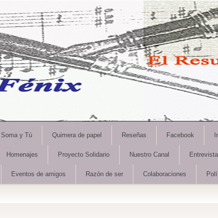
Soma y Tú
Quimera de papel
Reseñas
Facebook
I
Homenajes
Proyecto Solidario
Nuestro Canal
Entrevist
Eventos de amigos
Razón de ser
Colaboraciones
Polí