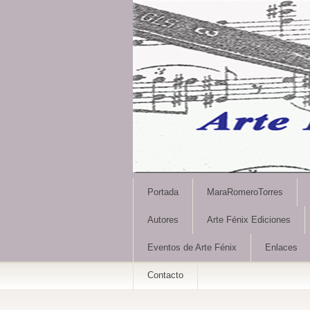
Portada
MaraRomeroTorres
Autores
Arte Fénix Ediciones
Eventos de Arte Fénix
Enlaces
Contacto