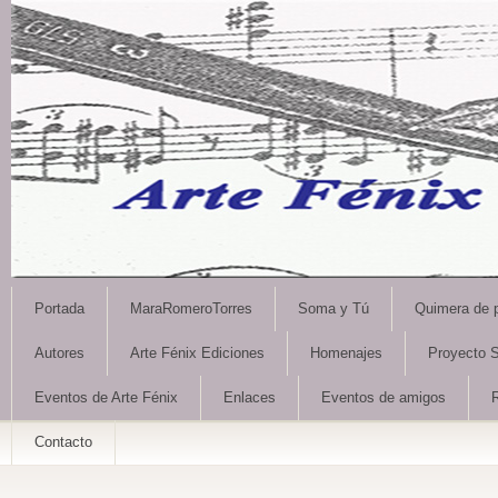
Portada
MaraRomeroTorres
Soma y Tú
Quimera de 
Autores
Arte Fénix Ediciones
Homenajes
Proyecto S
Eventos de Arte Fénix
Enlaces
Eventos de amigos
Contacto