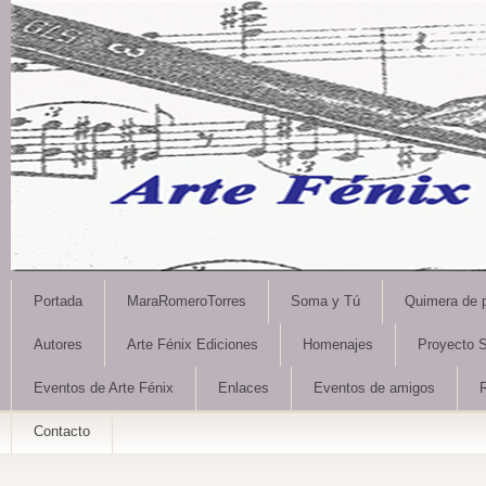
Portada
MaraRomeroTorres
Soma y Tú
Quimera de 
Autores
Arte Fénix Ediciones
Homenajes
Proyecto S
Eventos de Arte Fénix
Enlaces
Eventos de amigos
Contacto