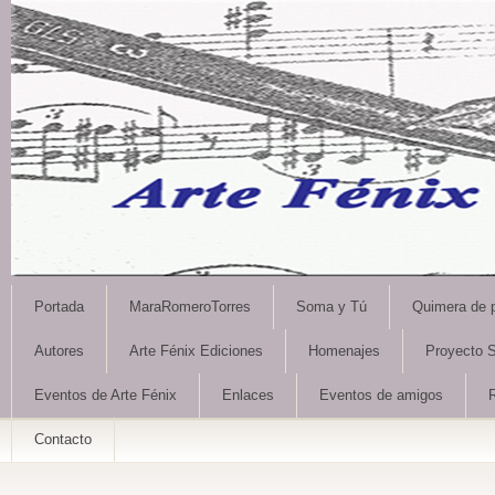
Portada
MaraRomeroTorres
Soma y Tú
Quimera de 
Autores
Arte Fénix Ediciones
Homenajes
Proyecto S
Eventos de Arte Fénix
Enlaces
Eventos de amigos
Contacto