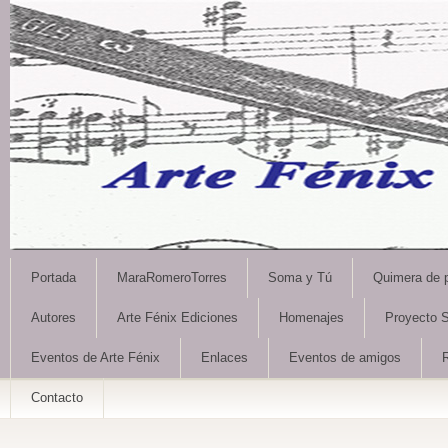
Portada
MaraRomeroTorres
Soma y Tú
Quimera de 
Autores
Arte Fénix Ediciones
Homenajes
Proyecto S
Eventos de Arte Fénix
Enlaces
Eventos de amigos
Contacto