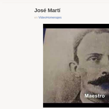
José Martí
en
VídeoHomenajes