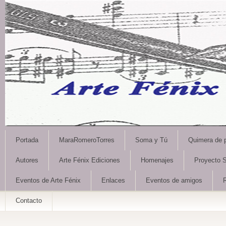
Portada
MaraRomeroTorres
Soma y Tú
Quimera de 
Autores
Arte Fénix Ediciones
Homenajes
Proyecto S
Eventos de Arte Fénix
Enlaces
Eventos de amigos
Contacto