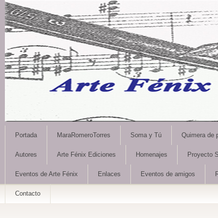
Portada
MaraRomeroTorres
Soma y Tú
Quimera de 
Autores
Arte Fénix Ediciones
Homenajes
Proyecto S
Eventos de Arte Fénix
Enlaces
Eventos de amigos
Contacto