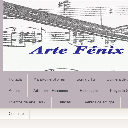
Portada
MaraRomeroTorres
Soma y Tú
Quimera de 
Autores
Arte Fénix Ediciones
Homenajes
Proyecto S
Eventos de Arte Fénix
Enlaces
Eventos de amigos
Contacto