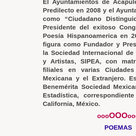
El Ayuntamientos de Acapulc
Predilecto en 2008 y el Ayunt
como “Ciudadano Distingui
Presidente del exitoso Cong
Poesía Hispanoamerica en 2
figura como Fundador y Presi
la Sociedad Internacional de 
y Artistas, SIPEA, con mat
filiales en varias Ciudade
Mexicana y el Extranjero. E
Benemérita Sociedad Mexica
Estadística, correspondient
California, México.
O
O
O
ooo
oo
POEMAS