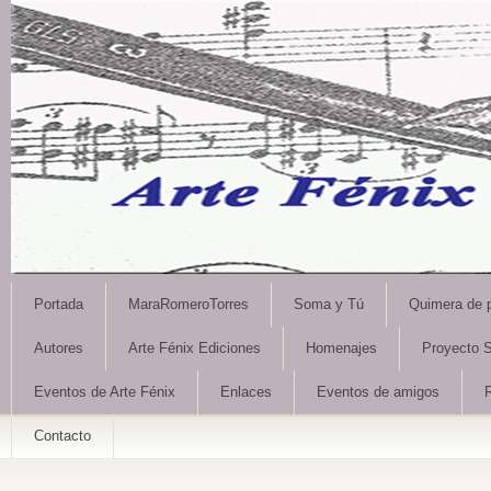
Portada
MaraRomeroTorres
Soma y Tú
Quimera de 
Autores
Arte Fénix Ediciones
Homenajes
Proyecto S
Eventos de Arte Fénix
Enlaces
Eventos de amigos
Contacto