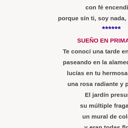
con fé encend
porque sín ti, soy nada,
******
SUEÑO EN PRIM
Te conocí una tarde e
paseando en la alamed
lucías en tu hermosa
una rosa radiante y 
El jardín pres
su múltiple frag
un mural de co
y eran todas fl