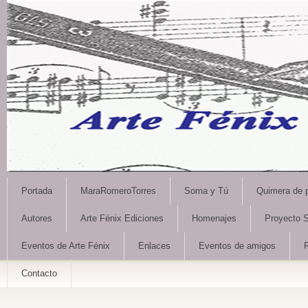
Portada
MaraRomeroTorres
Soma y Tú
Quimera de 
Autores
Arte Fénix Ediciones
Homenajes
Proyecto S
Eventos de Arte Fénix
Enlaces
Eventos de amigos
Contacto