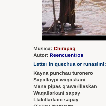
Musica:
Chirapaq
Autor:
Reencuentros
Letter in quechua or runasimi:
Kayna punchau turonero
Sapallaypi waqaskani
Mana pipas q’awarillaskan
Waqallarkani sapay
Llakillarkani sapay