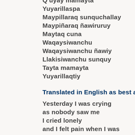
Q’uyay mamayta
Yuyarillaspa
Maypillaraq sunquchallay
Maypiñaraq ñawiruruy
Maytaq cuna
Waqaysiwanchu
Waqaysiwanchu ñawiy
Llakisiwanchu sunquy
Tayta mamayta
Yuyarillaqtiy
Translated in English as best 
Yesterday I was crying
as nobody saw me
I cried lonely
and I felt pain when I was