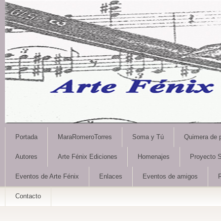
Portada
MaraRomeroTorres
Soma y Tú
Quimera de 
Autores
Arte Fénix Ediciones
Homenajes
Proyecto S
Eventos de Arte Fénix
Enlaces
Eventos de amigos
Contacto