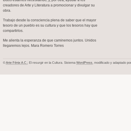
todos estamos necesitando; y, por otra, ayudar a los
creadores de Arte y Literatura a promocionar y divulgar su
obra.
Trabajo desde la consciencia plena de saber que el mayor
tesoro de un pueblo es su cultura y que los tesoros hay que
compartirlos.
Me alienta la esperanza de que caminemos juntos. Unidos
llegaremos lejos. Mara Romero Torres
©
Arte Fénix A.C.
; El resurgir en la Cultura. Sistema
WordPress
, modificado y adaptado po