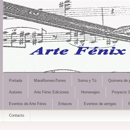
Portada
MaraRomeroTorres
Soma y Tú
Quimera de 
Autores
Arte Fénix Ediciones
Homenajes
Proyecto S
Eventos de Arte Fénix
Enlaces
Eventos de amigos
Contacto