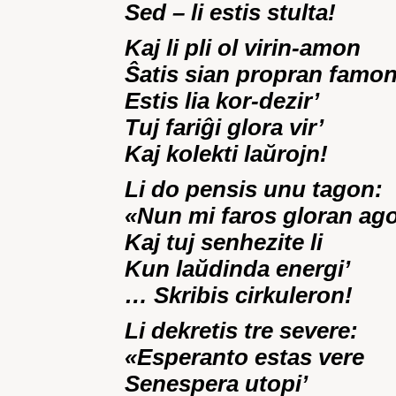
Sed – li estis stulta!
Kaj li pli ol virin-amon
Ŝatis sian propran famon
Estis lia kor-dezir’
Tuj fariĝi glora vir’
Kaj kolekti laŭrojn!
Li do pensis unu tagon:
«Nun mi faros gloran ag
Kaj tuj senhezite li
Kun laŭdinda energi’
… Skribis cirkuleron!
Li dekretis tre severe:
«Esperanto estas vere
Senespera utopi’