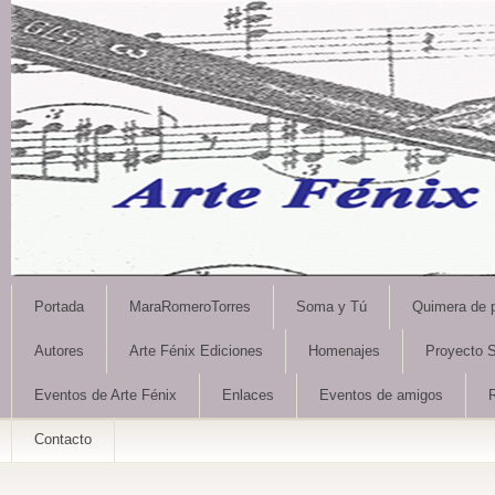
Portada
MaraRomeroTorres
Soma y Tú
Quimera de 
Autores
Arte Fénix Ediciones
Homenajes
Proyecto S
Eventos de Arte Fénix
Enlaces
Eventos de amigos
Contacto