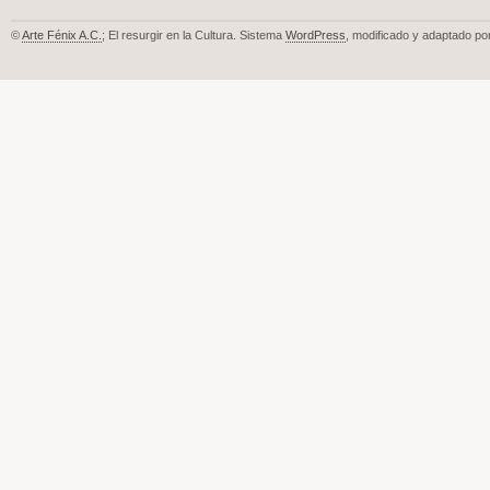
©
Arte Fénix A.C.
; El resurgir en la Cultura. Sistema
WordPress
, modificado y adaptado po