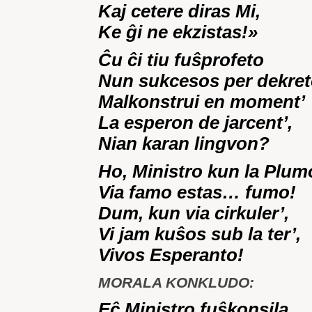
Kaj cetere diras Mi,
Ke ĝi ne ekzistas!»
Ĉu ĉi tiu fuŝprofeto
Nun sukcesos per dekre
Malkonstrui en moment’
La esperon de jarcent’,
Nian karan lingvon?
Ho, Ministro kun la Plum
Via famo estas… fumo!
Dum, kun via cirkuler’,
Vi jam kuŝos sub la ter’,
Vivos Esperanto!
MORALA KONKLUDO:
Eĉ Ministro fuŝkonsila