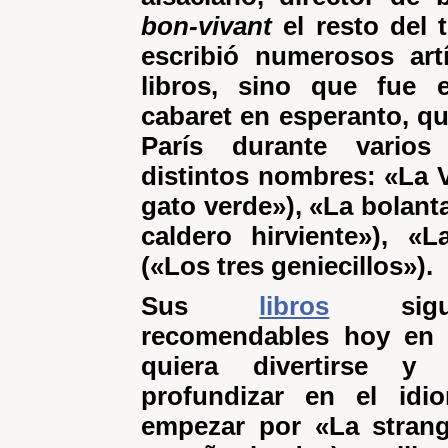
bon-vivant
el resto del
escribió numerosos art
libros, sino que fue 
cabaret en esperanto, qu
París durante vario
distintos nombres: «La V
gato verde»), «La bolant
caldero hirviente»), «L
(«Los tres geniecillos»).
Sus
libros
si
recomendables hoy en 
quiera divertirse y
profundizar en el idi
empezar por «La strang