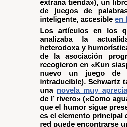
extraña tienda»), un libr
de juegos de palabr
inteligente, accesible
en 
Los artículos en los 
analizaba la actual
heterodoxa y humorística
de la asociación prog
recogieron en «Kun sias
nuevo un juego de p
intraducible). Schwartz 
una
novela muy aprecia
de l’ rivero» («Como agua
que el humor sigue pres
es el elemento principal 
red puede encontrarse un