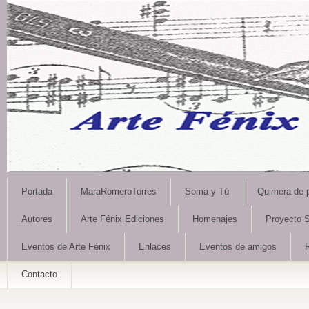
Portada
MaraRomeroTorres
Soma y Tú
Quimera de 
Autores
Arte Fénix Ediciones
Homenajes
Proyecto S
Eventos de Arte Fénix
Enlaces
Eventos de amigos
Contacto