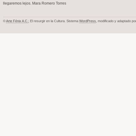
llegaremos lejos. Mara Romero Torres
©
Arte Fénix A.C.
; El resurgir en la Cultura. Sistema
WordPress
, modificado y adaptado po