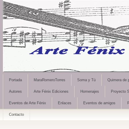
Portada
MaraRomeroTorres
Soma y Tú
Quimera de 
Autores
Arte Fénix Ediciones
Homenajes
Proyecto S
Eventos de Arte Fénix
Enlaces
Eventos de amigos
Contacto