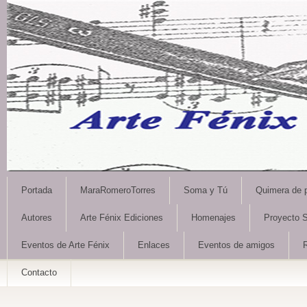
Portada
MaraRomeroTorres
Soma y Tú
Quimera de 
Autores
Arte Fénix Ediciones
Homenajes
Proyecto S
Eventos de Arte Fénix
Enlaces
Eventos de amigos
Contacto