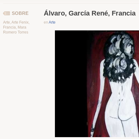
Álvaro, García René, Francia
SOBRE
Arte
,
Arte Fenix
,
en
Arte
Francia
,
Mara
Romero Torres