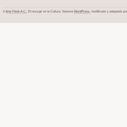
©
Arte Fénix A.C.
; El resurgir en la Cultura. Sistema
WordPress
, modificado y adaptado po