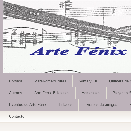
Portada
MaraRomeroTorres
Soma y Tú
Quimera de 
Autores
Arte Fénix Ediciones
Homenajes
Proyecto S
Eventos de Arte Fénix
Enlaces
Eventos de amigos
Contacto